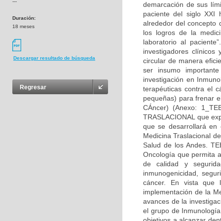
---
demarcación de sus lími
paciente del siglo XXI 
Duración:
alrededor del concepto d
18 meses
los logros de la medic
laboratorio al paciente
investigadores clínicos
Descargar resultado de búsqueda
circular de manera efic
ser insumo importante
investigación en Inmuno
Regresar
terapéuticas contra el 
pequeñas) para frenar el
CÁncer) (Anexo: 1_T
TRASLACIONAL que explo
que se desarrollará en
Medicina Traslacional d
Salud de los Andes. TE
Oncología que permita ad
de calidad y segurid
inmunogenicidad, seguri
cáncer. En vista que 
implementación de la Me
avances de la investigac
el grupo de Inmunología
objetivos a alcanzar den