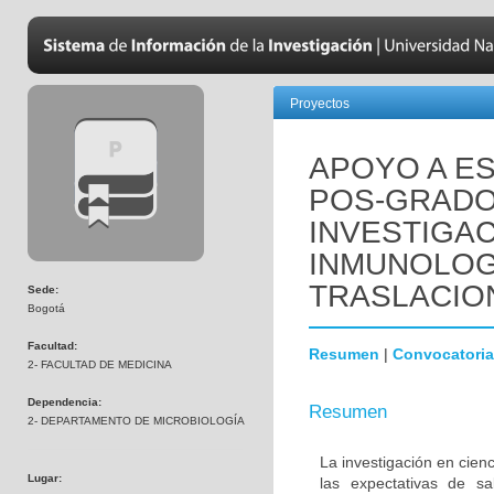
Proyectos
APOYO A ES
POS-GRADO
INVESTIGAC
INMUNOLOGÍ
TRASLACIO
Sede:
Bogotá
Facultad:
Resumen
|
Convocatoria
2- FACULTAD DE MEDICINA
Dependencia:
Resumen
2- DEPARTAMENTO DE MICROBIOLOGÍA
La investigación en cienc
Lugar:
las expectativas de s