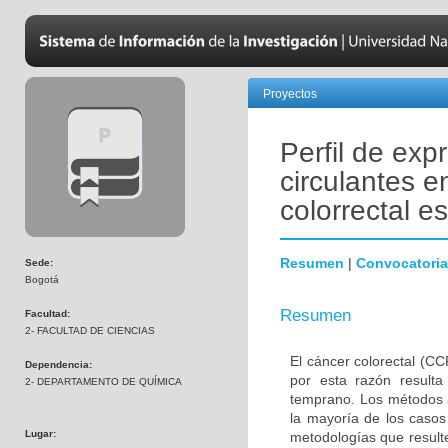
Proyectos
Perfil de ex
circulantes e
colorrectal e
Resumen
|
Convocatoria
Sede:
Bogotá
Resumen
Facultad:
2- FACULTAD DE CIENCIAS
El cáncer colorectal (CC
Dependencia:
por esta razón resulta
2- DEPARTAMENTO DE QUÍMICA
temprano. Los métodos a
la mayoría de los casos
Lugar:
metodologías que resulte