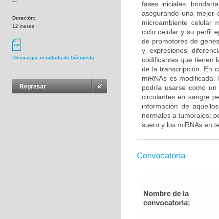
---
fases iniciales, brindar
asegurando una mejor ca
Duración:
microambiente celular m
12 meses
ciclo celular y su perfil
de promotores de genes 
y expresiones difere
Descargar resultado de búsqueda
codificantes que tienen 
de la transcripción. En c
miRNAs es modificada. 
Regresar
podría usarse como un 
circulantes en sangre pe
información de aquello
normales a tumorales; po
suero y los miRNAs en te
Convocatoria
Nombre de la
convocatoria: