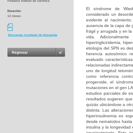
Pediatría Instituto de Genética
El síndrome de Wied
Duración:
considerado un desorde
12 meses
evidente al nacimiento
ausencia de la capa de 
frágil y arrugada y en 
Descargar resultado de búsqueda
vida. Adicionalment
hipertrigliciridemia, hi
etiología del SPN es de
Regresar
herencia autosómico r
evaluado característic
relacionadas indirectame
uno de longitud telomé
como referencia contr
progeroide, el síndrom
mutaciones en el gen LA
estudios parciales de e
resultados sugieren que
quizás ubicándose a otr
distinta. Las alteracion
hiperinsulinemia es es
desde nematodos hasta r
insulina y la longevida
envejecimiento. Este es