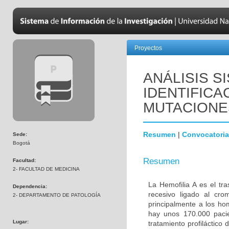
Proyectos
ANÁLISIS S
IDENTIFIC
MUTACIONES
Resumen
|
Convocatoria
Sede:
Bogotá
Resumen
Facultad:
2- FACULTAD DE MEDICINA
La Hemofilia A es el tr
Dependencia:
recesivo ligado al cr
2- DEPARTAMENTO DE PATOLOGÍA
principalmente a los h
hay unos 170.000 pacie
Lugar:
tratamiento profiláctico 