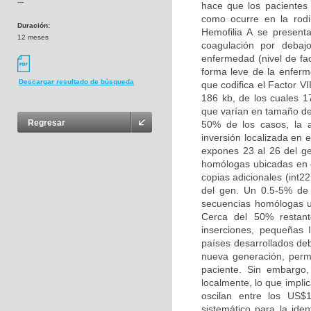
---
hace que los pacientes 
como ocurre en la rodi
Duración:
Hemofilia A se present
12 meses
coagulación por debaj
enfermedad (nivel de fac
forma leve de la enferm
Descargar resultado de búsqueda
que codifica el Factor V
186 kb, de los cuales 1
que varían en tamaño de
Regresar
50% de los casos, la a
inversión localizada en 
expones 23 al 26 del ge
homólogas ubicadas en e
copias adicionales (int2
del gen. Un 0.5-5% de
secuencias homólogas ub
Cerca del 50% restant
inserciones, pequeñas 
países desarrollados de
nueva generación, permi
paciente. Sin embargo,
localmente, lo que impli
oscilan entre los US$
sistemático para la iden