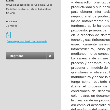
Lugar:
y desarrollo, orientad
Universidad Nacional de Colombia, Sede
productividad y sus posi
Medellín Facultad de Minas Laboratorio
para obtener informaci
M7-408
negocio y el de producc
incide notablemente en 
Duración:
tendencia se le ha deno
12 meses
propuesto: jerárquicos,
en la creación de siste
tecnologicas (infraestru
Descargar resultado de búsqueda
específicamente sist
infraestructura, caso
medianos, no se conocen
Regresar
La carencia de infraest
proceso y por tanto, el 
proponer un modelo de i
granulares y observabi
manufactura y desde la t
tenga como resultado 
ilustre el proceso de
condiciones de desarro
colombiana; un documento
la creación de un produc
así como el desarrollo 
del modelo y del prototip