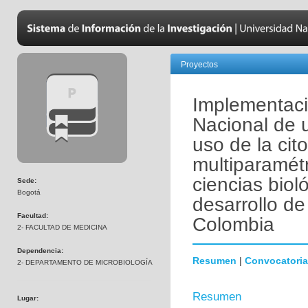
Proyectos
Implementaci
Nacional de 
uso de la cito
multiparamétr
ciencias biol
Sede:
Bogotá
desarrollo de
Facultad:
Colombia
2- FACULTAD DE MEDICINA
Dependencia:
Resumen
|
Convocatoria
2- DEPARTAMENTO DE MICROBIOLOGÍA
Resumen
Lugar: