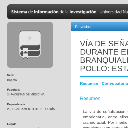
Proyectos
VÍA DE SEÑ
DURANTE E
BRANQUIAL
POLLO: EST
Sede:
Bogotá
Resumen
|
Convocatoria
Facultad:
2- FACULTAD DE MEDICINA
Resumen
Dependencia:
2- DEPARTAMENTO DE PEDIATRÍA
La vía de señalizacion 
embrionario, entre ello
craneofacial. Por medio
Lugar:
completos y en cortes hi