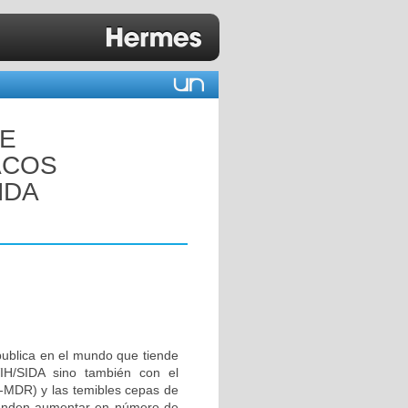
DE
ACOS
NDA
publica en el mundo que tiende
IH/SIDA sino también con el
B-MDR) y las temibles cepas de
tienden aumentar en número de