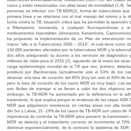
casos y están relacionadas con altas tasas de mortalidad (1,9). 
personas se infectan con TB-MDR(2), forma de tuberculosis que 
primera línea y se relaciona con el mal manejo del mismo y la d
lucha contra la TB; situación critica que ha permitido la aparició
a Rifampicina, Isoniacida, a cualquier fluoroquinolonas y
medicamentos inyectables (Amicacina, Kanamicina, Capreomicin
ha propuesto la implementación de un Plan de intervención mu
marco “alto a la Tuberculosis 2006 – 2015”, el cual tiene como obje
134.000 pacientes afectados por la tuberculosis MDR y la tubercu
dos años asegurando su acceso a los servicios de diagnostico y
millones de vidas para el 2015 (2), siguiendo de la mano las otras 
carga epidemiología mundial de la TB que son: primero, detecta
positivos por Baciloscopia (actualmente solo el 53% de los ca
alcanzar una tasa de curación del 85% (hoy tan solo el 83% de lo
pero la tasa de curación de los casos MDR es muy bajo). Las ep
son fáciles de manejar si se llevan a cabo los dos objetivos a
embargo, la TB-MDR ha aumentado por la deficiencia en la adhe
tratamiento, lo que explica porque la virulencia de las cepas XDR-
MDR que adquirieron resistencia; en ciertas áreas con alta in
del Sur y Latvia, 15 -19% de los casos de TB-MDR son casos de XD
importancia de controlar la TB-MDR para prevenir la transmisión
MDR se detecta y el tratamiento correcto se incrementa al 70
disminuir exponencialmente, de lo contrario la epidemia de XDR-T