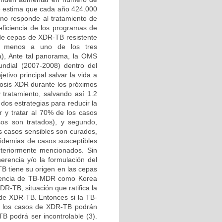
Se estima que cada año 424.000
no responde al tratamiento de
eficiencia de los programas de
n de cepas de XDR-TB resistente
 al menos a uno de los tres
a), Ante tal panorama, la OMS
ndial (2007-2008) dentro del
tivo principal salvar la vida a
losis XDR durante los próximos
 tratamiento, salvando así 1.2
dos estrategias para reducir la
r y tratar al 70% de los casos
sos son tratados), y segundo,
s casos sensibles son curados,
idemias de casos susceptibles
nteriormente mencionados. Sin
rencia y/o la formulación del
TB tiene su origen en las cepas
cidencia de TB-MDR como Korea
R-TB, situación que ratifica la
 de XDR-TB. Entonces si la TB-
%, los casos de XDR-TB podrán
B podrá ser incontrolable (3).