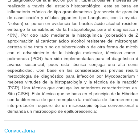
El diagnóstico de la infección por M. tuberculosis en muestras de
realizado a través del estudio histopatológico, este se basa e
inflamatoria crónica de tipo granulomatoso (presencia de granu
de caseificación y células gigantes tipo Langhans; con la ayuda
Nielsen) se ponen en evidencia los bacilos ácido alcohol resisten
embargo la sensibilidad de la histopatología para el diagnóstico 
40%). Por otro lado mediante la histoquímica (coloración de
aproximación al carácter ácido alcohol resistente del microorga
certeza si se trata o no de tuberculosis o de otra forma de micob
con el advenimiento de la biología molecular, técnicas como
polimerasa (PCR) han sido implementadas para el diagnóstico de
avance sustancial, pues esta técnica conjuga una alta sen
especificidad. Con base en las consideraciones previas resul
metodología de diagnóstico para infección por Mycobacterium 
mejores virtudes de la histopatología y la técnica de la reacc
(PCR). Una técnica que conjuga las anteriores características es
Situ (CISH). Esta técnica que se basa en el principio de la Hibrida
con la diferencia de que reemplaza la molécula de fluorocromo 
interpretación requiere de un microscopio óptico convencional 
demanda un microscopio de epifluorescencia;
Convocatoria