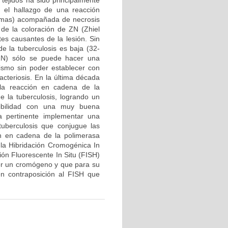
 tejidos ha sido principalmente
n el hallazgo de una reacción
lomas) acompañada de necrosis
 de la coloración de ZN (Zhiel
tes causantes de la lesión. Sin
de la tuberculosis es baja (32-
 ZN) sólo se puede hacer una
nismo sin poder establecer con
acteriosis. En la última década
 la reacción en cadena de la
 la tuberculosis, logrando un
sibilidad con una muy buena
ta pertinente implementar una
tuberculosis que conjugue las
ión en cadena de la polimerasa
 la Hibridación Cromogénica In
ción Fluorescente In Situ (FISH)
por un cromógeno y que para su
en contraposición al FISH que