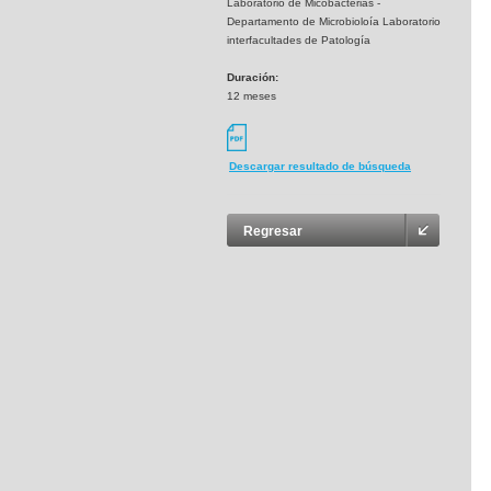
Laboratorio de Micobacterias -
Departamento de Microbioloía Laboratorio
interfacultades de Patología
Duración:
12 meses
Descargar resultado de búsqueda
Regresar