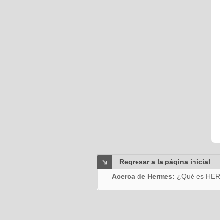
Regresar a la página inicial
Acerca de Hermes:
¿Qué es HE