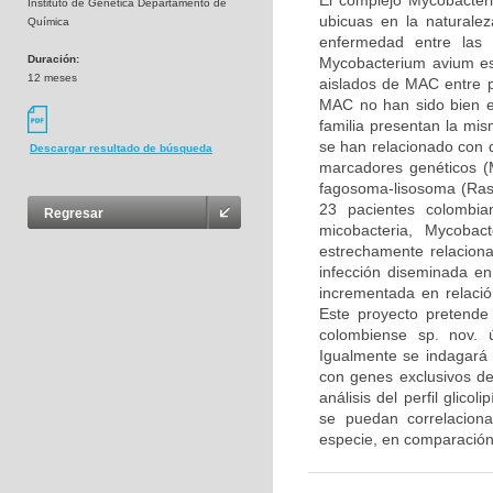
El complejo Mycobacter
Instituto de Genética Departamento de
ubicuas en la natural
Química
enfermedad entre las 
Duración:
Mycobacterium avium es
12 meses
aislados de MAC entre p
MAC no han sido bien e
familia presentan la mi
se han relacionado con di
Descargar resultado de búsqueda
marcadores genéticos (M
fagosoma-lisosoma (Rast
23 pacientes colombia
Regresar
micobacteria, Mycoba
estrechamente relacio
infección diseminada en
incrementada en relació
Este proyecto pretende
colombiense sp. nov. 
Igualmente se indagará 
con genes exclusivos d
análisis del perfil glico
se puedan correlaciona
especie, en comparación