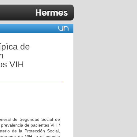
ípìca de
m
uos VIH
eneral de Seguridad Social de
prevalencia de pacientes VIH /
terio de la Protección Social,
Programa de VIH, y el manejo