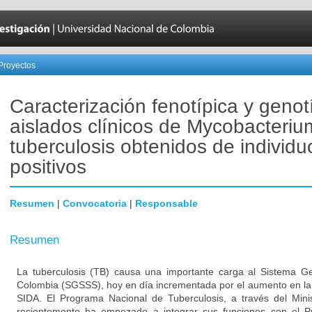
Proyectos
Caracterización fenotípica y genot
aislados clínicos de Mycobacteriu
tuberculosis obtenidos de individ
positivos
Resumen
|
Convocatoria
|
Responsable
Resumen
La tuberculosis (TB) causa una importante carga al Sistema G
Colombia (SGSSS), hoy en día incrementada por el aumento en la 
SIDA. El Programa Nacional de Tuberculosis, a través del Minis
recientemente ha empezado a integrar sus funciones con el 