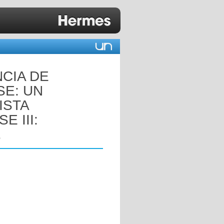
CIA DE
E: UN
ISTA
 III:
.