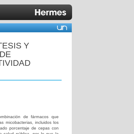
TESIS Y
 DE
TIVIDAD
combinación de fármacos que
s micobacterias, incluidos los
vado porcentaje de cepas con
e salud pública, por lo que la