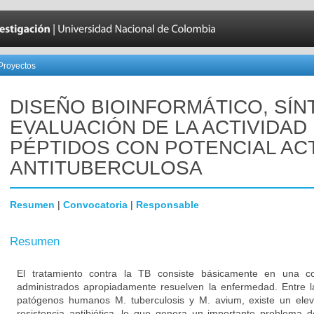
Proyectos
DISEÑO BIOINFORMÁTICO, SÍN
EVALUACIÓN DE LA ACTIVIDAD
PÉPTIDOS CON POTENCIAL AC
ANTITUBERCULOSA
Resumen
|
Convocatoria
|
Responsable
Resumen
El tratamiento contra la TB consiste básicamente en una 
administrados apropiadamente resuelven la enfermedad. Entre la
patógenos humanos M. tuberculosis y M. avium, existe un ele
resistencia antibiótica, lo que genera un importante problema d