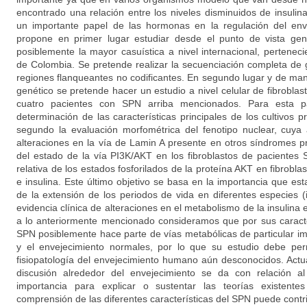
encontrado una relación entre los niveles disminuidos de insulin
un importante papel de las hormonas en la regulación del env
propone en primer lugar estudiar desde el punto de vista gen
posiblemente la mayor casuística a nivel internacional, pertenec
de Colombia. Se pretende realizar la secuenciación completa de
regiones flanqueantes no codificantes. En segundo lugar y de man
genético se pretende hacer un estudio a nivel celular de fibroblas
cuatro pacientes con SPN arriba mencionados. Para esta p
determinación de las características principales de los cultivos 
segundo la evaluación morfométrica del fenotipo nuclear, cuya 
alteraciones en la vía de Lamin A presente en otros síndromes pr
del estado de la vía PI3K/AKT en los fibroblastos de pacientes
relativa de los estados fosforilados de la proteína AKT en fibrob
e insulina. Este último objetivo se basa en la importancia que est
de la extensión de los periodos de vida en diferentes especies 
evidencia clínica de alteraciones en el metabolismo de la insulina
a lo anteriormente mencionado consideramos que por sus caracter
SPN posiblemente hace parte de vías metabólicas de particular im
y el envejecimiento normales, por lo que su estudio debe per
fisiopatología del envejecimiento humano aún desconocidos. Actu
discusión alrededor del envejecimiento se da con relación 
importancia para explicar o sustentar las teorías existent
comprensión de las diferentes características del SPN puede contri