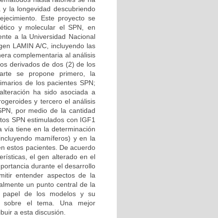
a y la longevidad descubriendo
ejecimiento. Este proyecto se
ético y molecular el SPN, en
iente a la Universidad Nacional
 gen LAMIN A/C, incluyendo las
era complementaria al análisis
tos derivados de dos (2) de los
arte se propone primero, la
primarios de los pacientes SPN;
alteración ha sido asociada a
ogeroides y tercero el análisis
 SPN, por medio de la cantidad
lastos SPN estimulados con IGF1
a vía tiene en la determinación
(incluyendo mamíferos) y en la
 en estos pacientes. De acuerdo
ísticas, el gen alterado en el
portancia durante el desarrollo
mitir entender aspectos de la
almente un punto central de la
al papel de los modelos y su
es sobre el tema. Una mejor
buir a esta discusión.