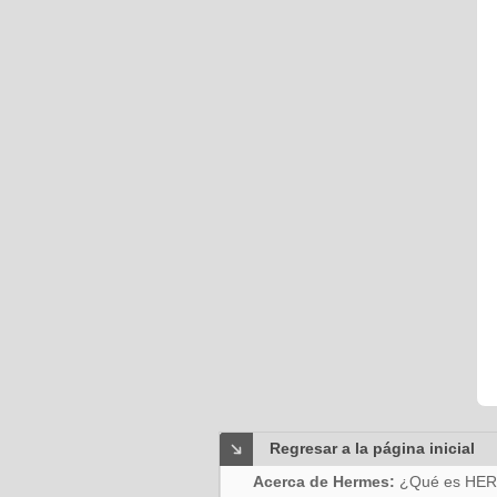
Regresar a la página inicial
Acerca de Hermes:
¿Qué es HE