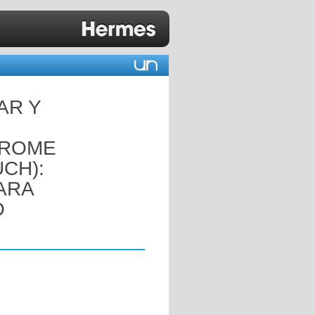
AR Y
DROME
CH):
ARA
O