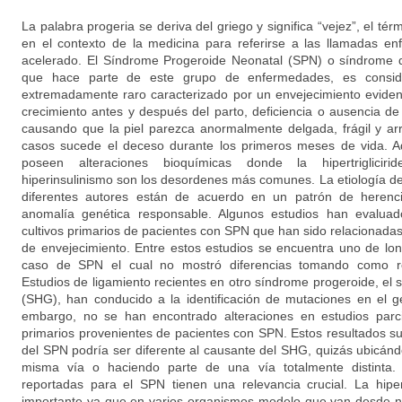
La palabra progeria se deriva del griego y significa “vejez”, el té
en el contexto de la medicina para referirse a las llamadas e
acelerado. El Síndrome Progeroide Neonatal (SPN) o síndrome
que hace parte de este grupo de enfermedades, es consid
extremadamente raro caracterizado por un envejecimiento evident
crecimiento antes y después del parto, deficiencia o ausencia d
causando que la piel parezca anormalmente delgada, frágil y ar
casos sucede el deceso durante los primeros meses de vida. Ad
poseen alteraciones bioquímicas donde la hipertriglicirid
hiperinsulinismo son los desordenes más comunes. La etiología 
diferentes autores están de acuerdo en un patrón de herenc
anomalía genética responsable. Algunos estudios han evaluado
cultivos primarios de pacientes con SPN que han sido relacionada
de envejecimiento. Entre estos estudios se encuentra uno de lon
caso de SPN el cual no mostró diferencias tomando como ref
Estudios de ligamiento recientes en otro síndrome progeroide, el
(SHG), han conducido a la identificación de mutaciones en el
embargo, no se han encontrado alteraciones en estudios parci
primarios provenientes de pacientes con SPN. Estos resultados s
del SPN podría ser diferente al causante del SHG, quizás ubicánd
misma vía o haciendo parte de una vía totalmente distinta. 
reportadas para el SPN tienen una relevancia crucial. La hipe
importante ya que en varios organismos modelo que van desde 