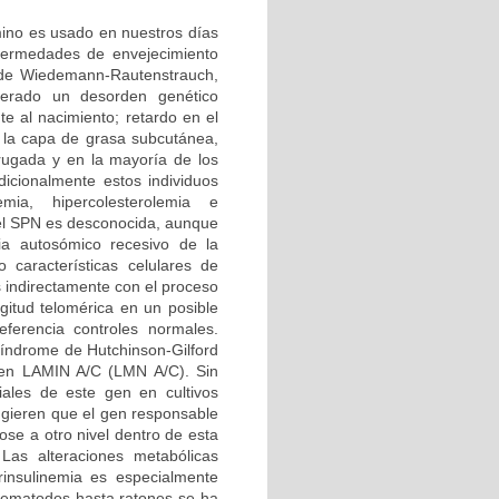
rmino es usado en nuestros días
nfermedades de envejecimiento
 de Wiedemann-Rautenstrauch,
erado un desorden genético
e al nacimiento; retardo en el
e la capa de grasa subcutánea,
rugada y en la mayoría de los
icionalmente estos individuos
emia, hipercolesterolemia e
del SPN es desconocida, aunque
ia autosómico recesivo de la
 características celulares de
s indirectamente con el proceso
gitud telomérica en un posible
erencia controles normales.
 síndrome de Hutchinson-Gilford
 gen LAMIN A/C (LMN A/C). Sin
ales de este gen en cultivos
ugieren que el gen responsable
ose a otro nivel dentro de esta
Las alteraciones metabólicas
rinsulinemia es especialmente
nematodos hasta ratones se ha