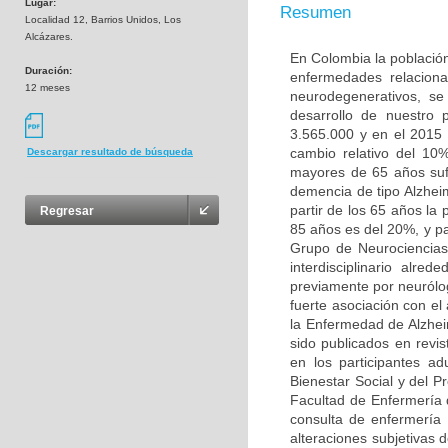
Lugar:
Resumen
Localidad 12, Barrios Unidos, Los
Alcázares.
En Colombia la población
Duración:
enfermedades relaciona
12 meses
neurodegenerativos, s
desarrollo de nuestro
3.565.000 y en el 2015
cambio relativo del 10
Descargar resultado de búsqueda
mayores de 65 años sufr
demencia de tipo Alzhei
partir de los 65 años la
Regresar
85 años es del 20%, y pa
Grupo de Neurociencias
interdisciplinario alr
previamente por neurólo
fuerte asociación con e
la Enfermedad de Alzhei
sido publicados en revis
en los participantes a
Bienestar Social y del P
Facultad de Enfermería 
consulta de enfermería 
alteraciones subjetivas 