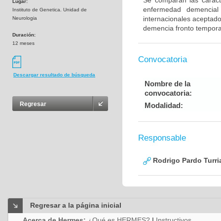
Se comparan las caracte
Lugar:
enfermedad demencial 
Instituto de Genetica. Unidad de
internacionales aceptad
Neurologia
demencia fronto tempora
Duración:
12 meses
Convocatoria
Descargar resultado de búsqueda
Nombre de la
convocatoria:
Regresar
Modalidad:
Responsable
Rodrigo Pardo Turri
Regresar a la página inicial
Acerca de Hermes:
¿Qué es HERMES?
|
Instructivos