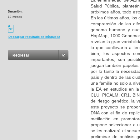
La enfermedad de Alzh
---
Salud Pública, planteá
próximos años, todo esto
Duración:
12 meses
En los últimos años, los
comprensión de las dif
genoma humano y nuevo
HapMap, 1000 Genomas, 
Descargar resultado de búsqueda
revelan la gran variabilid
lo que conllevaría a ten
bien, los aspectos co
Regresar
importantes, son posibl
juegan también papeles 
por lo tanto la necesida
país y dentro de las ciu
una familia no solo a ni
la EA en estudios en l
CLU, PICALM, CR1, BIN1
de riesgo genético, la
este proyecto se propon
DNA con el fin de repli
metilación en promoto
propone seleccionar a un
se les realizará el secu
preliminar de análisis