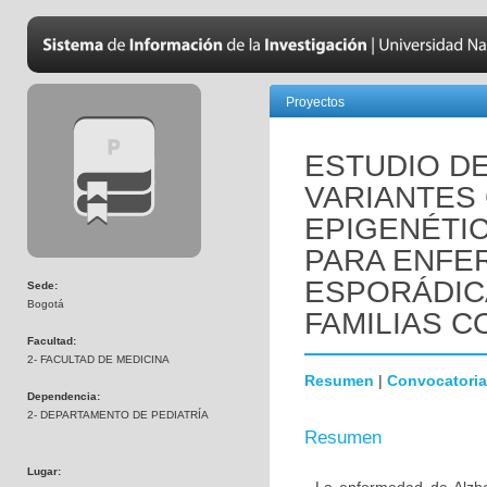
Proyectos
ESTUDIO D
VARIANTES
EPIGENÉTI
PARA ENFE
ESPORÁDIC
Sede:
Bogotá
FAMILIAS C
Facultad:
2- FACULTAD DE MEDICINA
Resumen
|
Convocatoria
Dependencia:
2- DEPARTAMENTO DE PEDIATRÍA
Resumen
Lugar: