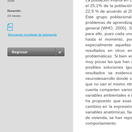
La población infantil en
2056
el 25,1% de la població
22,9 % de acuerdo al 20
Duración:
24 meses
Este grupo poblacional
problemas de aprendizaj
general (WHO, 2005). Si
para ello, pues cada un
Descargar resultado de búsqueda
hasta el momento, por
especialmente aquellas
resultados en otros e
Regresar
problemáticas. Si bien e
muy pocas las que han 
posibles soluciones ig
resultados se evidenc
neurodesarrollo donde s
que no van el mismo ritm
cuenta comparten varios 
variables ambientales e 
ha propuesto que esas
cambios en la expresión 
variables anatómicas, fa
de vivienda, se han rep
comportamiento.