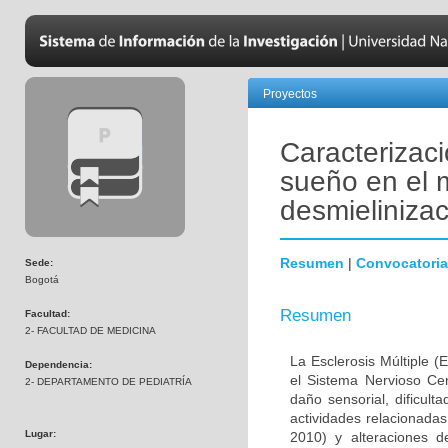
Proyectos
Caracterizaci
sueño en el 
desmielinizac
Resumen
|
Convocatoria
Sede:
Bogotá
Resumen
Facultad:
2- FACULTAD DE MEDICINA
La Esclerosis Múltiple 
Dependencia:
el Sistema Nervioso Cen
2- DEPARTAMENTO DE PEDIATRÍA
daño sensorial, dificult
actividades relacionada
Lugar:
2010) y alteraciones 