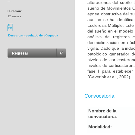
---
alteraciones del sueño 
sueño de Movimientos O
Duración:
apnea obstructiva del s
12 meses
aún no se ha identifica
Esclerosis Múltiple. Este
del sueño en el modelo 
Descargar resultado de búsqueda
análisis de registros 
desmielinización en núc
vigilia. Dado que la ind
Regresar
patológico generador de
niveles de corticostero
niveles de corticosteron
fase I para establecer
(Geverink et al., 2002).
Convocatoria
Nombre de la
convocatoria:
Modalidad: