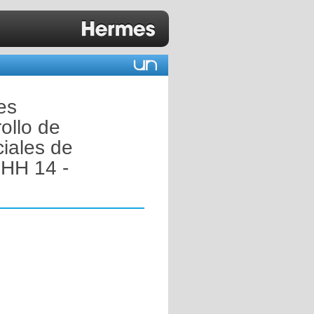
es
ollo de
ciales de
 HH 14 -