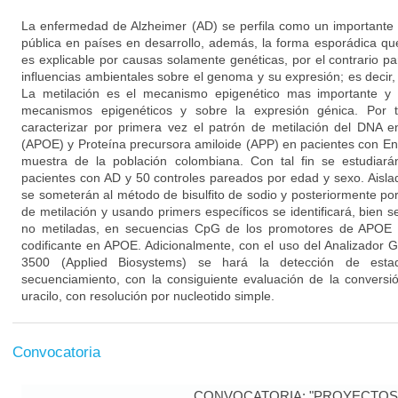
La enfermedad de Alzheimer (AD) se perfila como un importante 
pública en países en desarrollo, además, la forma esporádica q
es explicable por causas solamente genéticas, por el contrario p
influencias ambientales sobre el genoma y su expresión; es decir
La metilación es el mecanismo epigenético mas importante y e
mecanismos epigenéticos y sobre la expresión génica. Por t
caracterizar por primera vez el patrón de metilación del DNA e
(APOE) y Proteína precursora amiloide (APP) en pacientes con E
muestra de la población colombiana. Con tal fin se estudia
pacientes con AD y 50 controles pareados por edad y sexo. Aisl
se someterán al método de bisulfito de sodio y posteriormente p
de metilación y usando primers específicos se identificará, bien s
no metiladas, en secuencias CpG de los promotores de APOE 
codificante en APOE. Adicionalmente, con el uso del Analizador
3500 (Applied Biosystems) se hará la detección de esta
secuenciamiento, con la consiguiente evaluación de la conversi
uracilo, con resolución por nucleotido simple.
Convocatoria
CONVOCATORIA: "PROYECTOS 