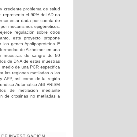
y creciente problema de salud
ue representa el 90% del AD no
arece estar dada por cuenta de
, por mecanismos epigéneticos.
jerce regulación sobre otros
anto, este proyecto propone
n los genes Apolipoproteína E
nfermedad de Alzheimer en una
rán muestras de sangre de 50
ados de DNA de estas muestras
or medio de una PCR específica
ea las regiones metiladas o las
y APP, así como de la región
 Genético Automático ABI PRISM
dos de metilación mediante
ón de citosinas no metiladas a
DE INVESTIGACIÓN,