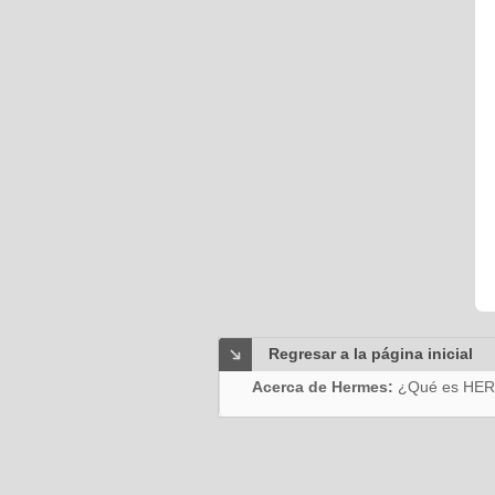
Regresar a la página inicial
Acerca de Hermes:
¿Qué es HE