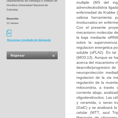
Departamento de Patología e Instituto de
multiple (MS del ingl
Genética Universidad Nacional de
adrenoleukodistria liga
Colombia
enfermedad de Krabbe (K
valiosa herramienta p
Duración:
involucrados en enfermed
12 meses
Con el presente proye
mecanismo molecular del 
la baja mediante siRNA 
Descargar resultado de búsqueda
sobre la supervivencia
regulacion energetica po
soluble (sPLA2). En tal 
Regresar
(MO3.13). Aunque se ha
acerca del macanismo mol
dearrollo/progresion d
neuroprotección mediad
regulacion de la via m
regulación de la muerte
mitocondria, a través 
corriente abajo, analiza
oligodendrocitos. Las cé
y ceramida, o seran tr
(GalC) y se analizará la
celular (MTT, azul Tri
liberación de citocromo