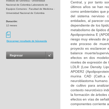
Instituto de Genética - Universidad
Central, y por tanto so
Nacional de Colombia Laboratorio de
últimos años se han rea
Equipos Comunes - Facultad de Medicina -
como ambientales que pue
Universidad Nacional de Colombia
del sistema nervioso 
entidades, al parecer c
Duración:
dependiente de los lípid
12 meses
metabolismo de lípidos d
Apolipoproteina E (APOE
riesgo muy elevado de pa
Descargar resultado de búsqueda
este proceso de muerte
proyecto es esclarecer 
balance muerte/supervi
Regresar
efectos en dos modelos
niveles de expresión de 
LDLR (Low Density Lipo
APOER2 (Apolipoprotein 
murina CAD (Cath.a d
neuroblastoma humano. 
de cultivo para analiz
contexto neurotóxico ind
la formación de árboles 
efectos en vías de señal
componentes corriente a