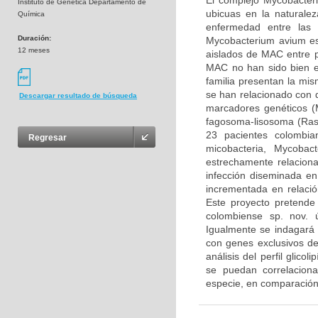
El complejo Mycobacter
Instituto de Genética Departamento de
ubicuas en la natural
Química
enfermedad entre las 
Duración:
Mycobacterium avium es
12 meses
aislados de MAC entre p
MAC no han sido bien e
familia presentan la mi
se han relacionado con di
Descargar resultado de búsqueda
marcadores genéticos (M
fagosoma-lisosoma (Rast
23 pacientes colombia
Regresar
micobacteria, Mycoba
estrechamente relacio
infección diseminada en
incrementada en relació
Este proyecto pretende
colombiense sp. nov. 
Igualmente se indagará 
con genes exclusivos d
análisis del perfil glico
se puedan correlaciona
especie, en comparación