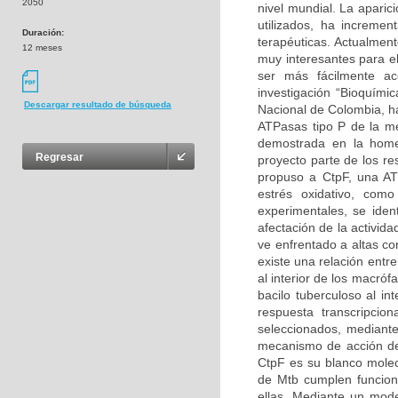
2050
nivel mundial. La aparic
utilizados, ha increme
Duración:
terapéuticas. Actualmen
12 meses
muy interesantes para el
ser más fácilmente ac
investigación “Bioquími
Descargar resultado de búsqueda
Nacional de Colombia, ha
ATPasas tipo P de la m
demostrada en la homeo
Regresar
proyecto parte de los re
propuso a CtpF, una AT
estrés oxidativo, como
experimentales, se iden
afectación de la activi
ve enfrentado a altas c
existe una relación entre
al interior de los macró
bacilo tuberculoso al i
respuesta transcripcio
seleccionados, mediante
mecanismo de acción de 
CtpF es su blanco molecu
de Mtb cumplen funcion
ellas. Mediante un mode