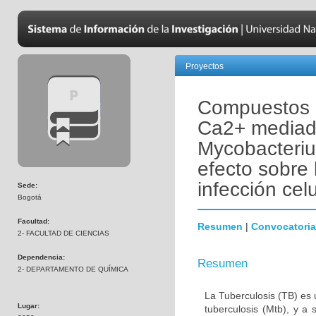
Proyectos
Compuestos i
Ca2+ mediado
Mycobacteriu
efecto sobre 
infección celu
Sede:
Bogotá
Facultad:
Resumen
|
Convocatoria
2- FACULTAD DE CIENCIAS
Dependencia:
Resumen
2- DEPARTAMENTO DE QUÍMICA
La Tuberculosis (TB) es
Lugar:
tuberculosis (Mtb), y 