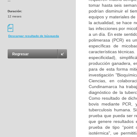
---
tomar hasta seis seman
podrían disminuir el t
Duración:
equipos y materiales de
12 meses
la actualidad, se hace n
las infecciones por mic
a un día. En este sentid
Descargar resultado de búsqueda
polimerasa (PCR) es un
específicas de micoba
características técnicas
Regresar
especificidad), simpli
producción ganadera, en 
para de esta forma mit
investigación "Bioquími
Ciencias, en colabora
Cundinamarca ha trabaj
diagnóstico de la tuber
Como resultado de dich
bovis mediante PCR, y
tuberculosis humana. S
prueba que pueda ser re
que genere resultados e
prueba de tipo “point 
isotérmica", ue permiti