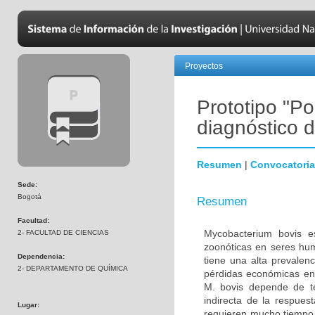
Proyectos
Prototipo "Po
diagnóstico d
Resumen
|
Convocatoria
Sede:
Bogotá
Resumen
Facultad:
Mycobacterium bovis es
2- FACULTAD DE CIENCIAS
zoonóticas en seres hum
Dependencia:
tiene una alta prevalen
2- DEPARTAMENTO DE QUÍMICA
pérdidas económicas en 
M. bovis depende de té
indirecta de la respues
Lugar:
requieren mucho tiempo,