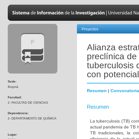
Proyectos
Alianza estra
preclínica d
tuberculosis 
con potencia
Sede:
Bogotá
Resumen
|
Convocatoria
Facultad:
2- FACULTAD DE CIENCIAS
Resumen
Dependencia:
2- DEPARTAMENTO DE QUÍMICA
La tuberculosis (TB) co
actual pandemia de TB ha
TB tradicionales, la c
Lugar:
eficiencia de la actual