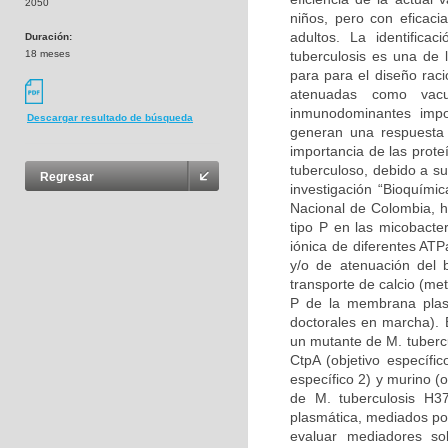
2050
niños, pero con eficaci
adultos. La identifica
Duración:
18 meses
tuberculosis es una de 
para para el diseño raci
atenuadas como vac
inmunodominantes imp
Descargar resultado de búsqueda
generan una respuesta c
importancia de las prote
tuberculoso, debido a s
Regresar
investigación “Bioquími
Nacional de Colombia, h
tipo P en las micobacte
iónica de diferentes ATP
y/o de atenuación del b
transporte de calcio (me
P de la membrana plasm
doctorales en marcha). 
un mutante de M. tuberc
CtpA (objetivo específi
específico 2) y murino (
de M. tuberculosis H3
plasmática, mediados po
evaluar mediadores so