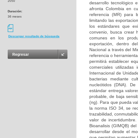
2050
desarrollo tecnológico 
afronta Colombia en cu
Duración:
referencia (MR) para bi
36 meses
limitando las exportaci
los estándares que ex
convenio, busca crear 
Descargar resultado de búsqueda
comunes en los produc
exportación, dentro d
Nacional a través del Mi
Regresar
referencia o herramienta
permitirá establecer equ
comerciales utilizadas
Internacional de Unidade
bacterias mediante cul
nucleótidos (DNA). De t
estándar entrega valor
probable, de baja sensib
(ng). Para que pueda val
la norma ISO 34, se re
trazabilidad, conmutabil
valor de incertidumbre
Bioanalisis (GIMQB) del
desarrollar desde el mo
que permitan aumentar l