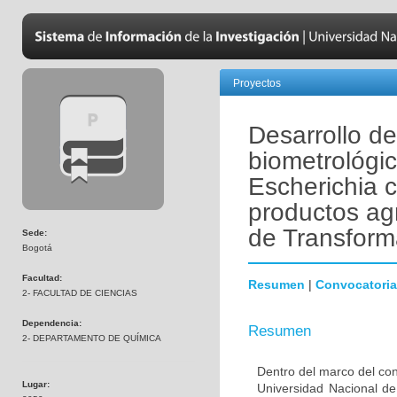
Proyectos
Desarrollo de
biometrológic
Escherichia c
productos ag
de Transform
Sede:
Bogotá
Facultad:
Resumen
|
Convocatoria
2- FACULTAD DE CIENCIAS
Dependencia:
Resumen
2- DEPARTAMENTO DE QUÍMICA
Dentro del marco del con
Lugar:
Universidad Nacional de