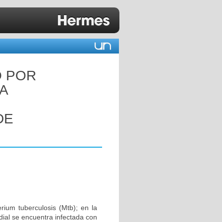
O POR
NA
DE
ium tuberculosis (Mtb); en la
dial se encuentra infectada con