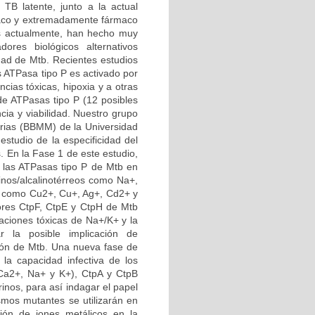
B latente, junto a la actual
maco y extremadamente fármaco
os actualmente, han hecho muy
ores biológicos alternativos
idad de Mtb. Recientes estudios
 ATPasa tipo P es activado por
cias tóxicas, hipoxia y a otras
de ATPasas tipo P (12 posibles
cia y viabilidad. Nuestro grupo
erias (BBMM) de la Universidad
estudio de la especificidad del
. En la Fase 1 de este estudio,
r las ATPasas tipo P de Mtb en
inos/alcalinotérreos como Na+,
os como Cu2+, Cu+, Ag+, Cd2+ y
ores CtpF, CtpE y CtpH de Mtb
raciones tóxicas de Na+/K+ y la
r la posible implicación de
ción de Mtb. Una nueva fase de
 la capacidad infectiva de los
 Ca2+, Na+ y K+), CtpA y CtpB
inos, para así indagar el papel
smos mutantes se utilizarán en
ión de iones metálicos en la