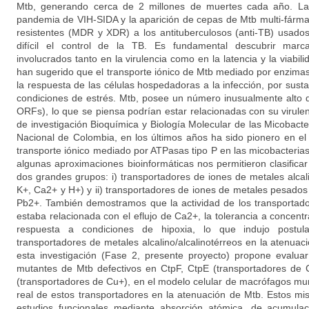
Mtb, generando cerca de 2 millones de muertes cada año. La T
pandemia de VIH-SIDA y la aparición de cepas de Mtb multi-fár
resistentes (MDR y XDR) a los antituberculosos (anti-TB) usad
difícil el control de la TB. Es fundamental descubrir marcad
involucrados tanto en la virulencia como en la latencia y la viabil
han sugerido que el transporte iónico de Mtb mediado por enzimas
la respuesta de las células hospedadoras a la infección, por sustan
condiciones de estrés. Mtb, posee un número inusualmente alto 
ORFs), lo que se piensa podrían estar relacionadas con su virulen
de investigación Bioquímica y Biología Molecular de las Micobact
Nacional de Colombia, en los últimos años ha sido pionero en el 
transporte iónico mediado por ATPasas tipo P en las micobacterias
algunas aproximaciones bioinformáticas nos permitieron clasifica
dos grandes grupos: i) transportadores de iones de metales alcal
K+, Ca2+ y H+) y ii) transportadores de iones de metales pesad
Pb2+. También demostramos que la actividad de los transportad
estaba relacionada con el eflujo de Ca2+, la tolerancia a concent
respuesta a condiciones de hipoxia, lo que indujo postula
transportadores de metales alcalino/alcalinotérreos en la atenua
esta investigación (Fase 2, presente proyecto) propone evaluar
mutantes de Mtb defectivos en CtpF, CtpE (transportadores de
(transportadores de Cu+), en el modelo celular de macrófagos mur
real de estos transportadores en la atenuación de Mtb. Estos mi
estudios funcionales mediante absorción atómica, de acumulac