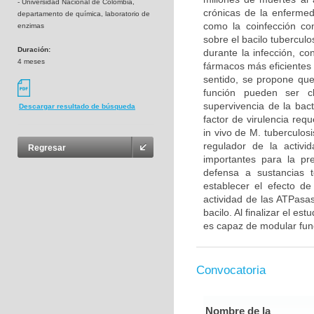
- Universidad Nacional de Colombia,
crónicas de la enfermed
departamento de química, laboratorio de
como la coinfección co
enzimas
sobre el bacilo tubercul
Duración:
durante la infección, co
4 meses
fármacos más eficientes 
sentido, se propone qu
función pueden ser c
supervivencia de la bac
Descargar resultado de búsqueda
factor de virulencia req
in vivo de M. tuberculos
regulador de la activ
Regresar
importantes para la pre
defensa a sustancias t
establecer el efecto d
actividad de las ATPasas
bacilo. Al finalizar el es
es capaz de modular func
Convocatoria
Nombre de la