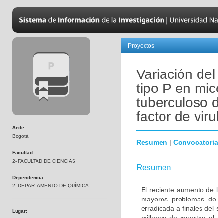
Proyectos
Variación de
tipo P en mic
tuberculoso 
factor de vir
Sede:
Bogotá
Resumen
|
Convocatoria
Facultad:
2- FACULTAD DE CIENCIAS
Resumen
Dependencia:
2- DEPARTAMENTO DE QUÍMICA
El reciente aumento de l
mayores problemas de 
erradicada a finales del
Lugar:
millones de muertes al 