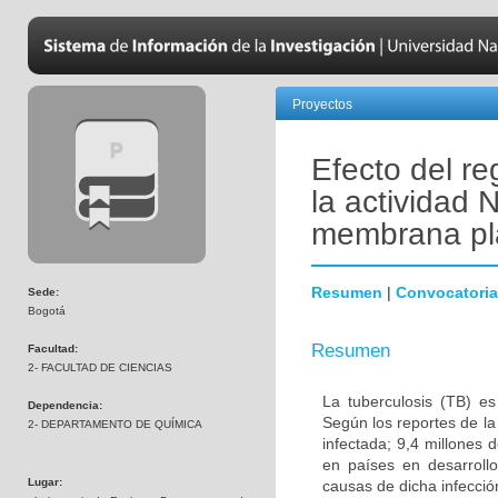
Proyectos
Efecto del re
la actividad 
membrana pla
Resumen
|
Convocatoria
Sede:
Bogotá
Resumen
Facultad:
2- FACULTAD DE CIENCIAS
La tuberculosis (TB) e
Dependencia:
Según los reportes de la
2- DEPARTAMENTO DE QUÍMICA
infectada; 9,4 millones
en países en desarrol
Lugar:
causas de dicha infección