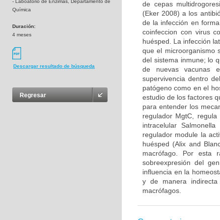
- Laboatorio de Enzimas, Departamento de
de cepas multidrogore
Química
(Eker 2008) a los antibi
de la infección en forma
Duración:
coinfeccion con virus 
4 meses
huésped. La infección lat
que el microorganismo 
del sistema inmune; lo q
Descargar resultado de búsqueda
de nuevas vacunas e
supervivencia dentro de
patógeno como en el hos
Regresar
estudio de los factores 
para entender los mecan
regulador MgtC, regula 
intracelular Salmonell
regulador module la act
huésped (Alix and Blan
macrófago. Por esta r
sobreexpresión del ge
influencia en la homeost
y de manera indirecta 
macrófagos.