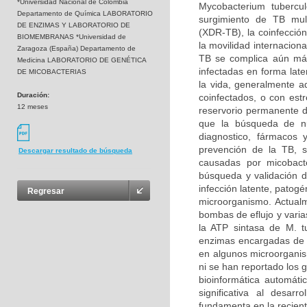
*Universidad Nacional de Colombia
Mycobacterium tubercu
Departamento de Química LABORATORIO
surgimiento de TB mult
DE ENZIMAS Y LABORATORIO DE
(XDR-TB), la coinfecció
BIOMEMBRANAS *Universidad de
la movilidad internacion
Zaragoza (España) Departamento de
TB se complica aún más
Medicina LABORATORIO DE GENÉTICA
infectadas en forma lat
DE MICOBACTERIAS
la vida, generalmente a
Duración:
coinfectados, o con est
12 meses
reservorio permanente de
que la búsqueda de nu
diagnostico, fármacos 
prevención de la TB, s
Descargar resultado de búsqueda
causadas por micobacte
búsqueda y validación d
infección latente, patogé
Regresar
microorganismo. Actualm
bombas de eflujo y vari
la ATP sintasa de M. t
enzimas encargadas de l
en algunos microorganis
ni se han reportado los 
bioinformática automát
significativa al desar
fundamenta en la recient