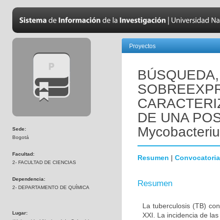
Proyectos
BÚSQUEDA,
SOBREEXPR
CARACTERIZ
DE UNA POS
Mycobacteriu
Sede:
Bogotá
Facultad:
Resumen
|
Convocatoria
2- FACULTAD DE CIENCIAS
Dependencia:
Resumen
2- DEPARTAMENTO DE QUÍMICA
La tuberculosis (TB) co
Lugar:
XXI. La incidencia de la