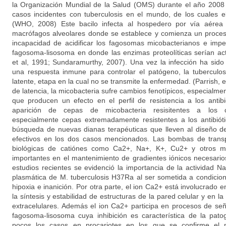
la Organización Mundial de la Salud (OMS) durante el año 2008 
casos incidentes con tuberculosis en el mundo, de los cuales 
(WHO, 2008) Este bacilo infecta al hospedero por vía aérea
macrófagos alveolares donde se establece y comienza un proceso
incapacidad de acidificar los fagosomas micobacterianos e impe
fagosoma-lisosoma en donde las enzimas proteolíticas serían ac
et al, 1991; Sundaramurthy, 2007). Una vez la infección ha sid
una respuesta inmune para controlar el patógeno, la tuberculo
latente, etapa en la cual no se transmite la enfermedad. (Parrish, et
de latencia, la micobacteria sufre cambios fenotípicos, especialmen
que producen un efecto en el perfil de resistencia a los antibi
aparición de cepas de micobacteria resisitentes a los co
especialmente cepas extremadamente resistentes a los antibiót
búsqueda de nuevas dianas terapéuticas que lleven al diseño d
efectivos en los dos casos mencionados. Las bombas de tran
biológicas de catiónes como Ca2+, Na+, K+, Cu2+ y otros me
importantes en el mantenimiento de gradientes iónicos necesario
estudios recientes se evidenció la importancia de la actividad
plasmática de M. tuberculosis H37Ra al ser sometida a condicio
hipoxia e inanición. Por otra parte, el ion Ca2+ está involucrado 
la síntesis y estabilidad de estructuras de la pared celular y en l
extracelulares. Además el ion Ca2+ participa en procesos de seña
fagosoma-lisosoma cuya inhibición es característica de la pato
pocos los casos en procariotes en los que se confirme el m