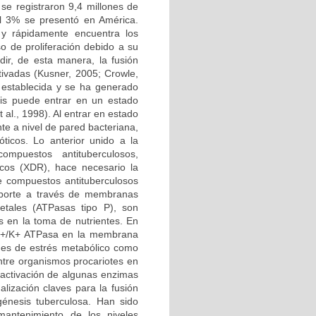
se registraron 9,4 millones de
el 3% se presentó en América.
 y rápidamente encuentra los
 de proliferación debido a su
dir, de esta manera, la fusión
tivadas (Kusner, 2005; Crowle,
o establecida y se ha generado
sis puede entrar en un estado
 al., 1998). Al entrar en estado
te a nivel de pared bacteriana,
óticos. Lo anterior unido a la
mpuestos antituberculosos,
icos (XDR), hace necesario la
e compuestos antituberculosos
sporte a través de membranas
tales (ATPasas tipo P), son
s en la toma de nutrientes. En
 Na+/K+ ATPasa en la membrana
nes de estrés metabólico como
entre organismos procariotes en
a activación de algunas enzimas
lización claves para la fusión
génesis tuberculosa. Han sido
antenimiento de los niveles