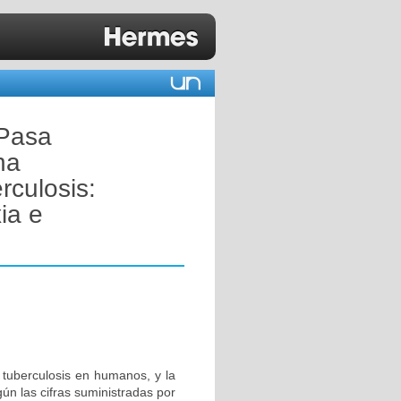
TPasa
na
rculosis:
ia e
 tuberculosis en humanos, y la
n las cifras suministradas por