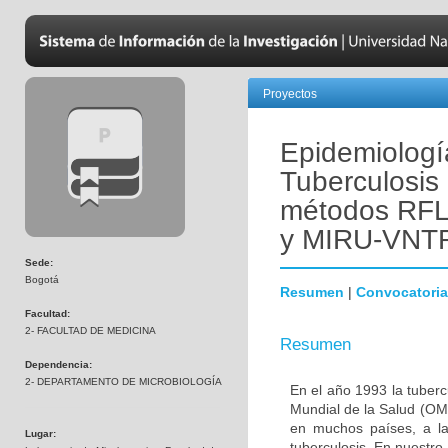
Proyectos
Epidemiologí
Tuberculosis 
métodos RF
y MIRU-VNTR
Sede:
Bogotá
Resumen
|
Convocatoria
Facultad:
2- FACULTAD DE MEDICINA
Resumen
Dependencia:
2- DEPARTAMENTO DE MICROBIOLOGÍA
En el año 1993 la tuber
Mundial de la Salud (OMS
en muchos países, a la
Lugar:
tuberculosis. En nuestro