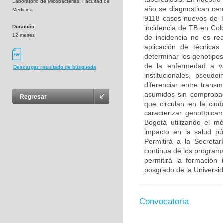
Laboratorio de Micobacterias, Facultad de
año se diagnostican cer
Medicina
9118 casos nuevos de TB
Duración:
incidencia de TB en Col
12 meses
de incidencia no es rea
aplicación de técnicas
determinar los genotipos
de la enfermedad a va
Descargar resultado de búsqueda
institucionales, pseudo
diferenciar entre trans
asumidos sin comprobac
Regresar
que circulan en la ciu
caracterizar genotípica
Bogotá utilizando el m
impacto en la salud púb
Permitirá a la Secreta
continua de los programa
permitirá la formación
posgrado de la Universi
Convocatoria