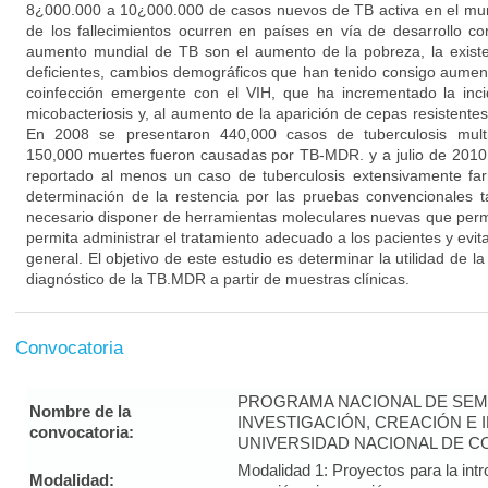
8¿000.000 a 10¿000.000 de casos nuevos de TB activa en el mu
de los fallecimientos ocurren en países en vía de desarrollo c
aumento mundial de TB son el aumento de la pobreza, la exist
deficientes, cambios demográficos que han tenido consigo aument
coinfección emergente con el VIH, que ha incrementado la inc
micobacteriosis y, al aumento de la aparición de cepas resistentes
En 2008 se presentaron 440,000 casos de tuberculosis multi
150,000 muertes fueron causadas por TB-MDR. y a julio de 2010, 
reportado al menos un caso de tuberculosis extensivamente fa
determinación de la restencia por las pruebas convencionales
necesario disponer de herramientas moleculares nuevas que perm
permita administrar el tratamiento adecuado a los pacientes y evita
general. El objetivo de este estudio es determinar la utilidad de 
diagnóstico de la TB.MDR a partir de muestras clínicas.
Convocatoria
PROGRAMA NACIONAL DE SEM
Nombre de la
INVESTIGACIÓN, CREACIÓN E 
convocatoria:
UNIVERSIDAD NACIONAL DE CO
Modalidad 1: Proyectos para la intr
Modalidad: