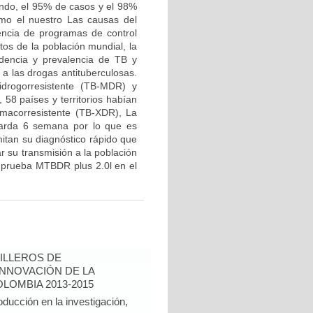
ndo, el 95% de casos y el 98%
omo el nuestro Las causas del
encia de programas de control
os de la población mundial, la
idencia y prevalencia de TB y
 a las drogas antituberculosas.
drogorresistente (TB-MDR) y
58 países y territorios habían
rmacorresistente (TB-XDR), La
 tarda 6 semana por lo que es
itan su diagnóstico rápido que
r su transmisión a la población
la prueba MTBDR plus 2.0l en el
ILLEROS DE
INNOVACIÓN DE LA
LOMBIA 2013-2015
oducción en la investigación,