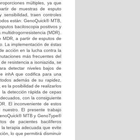
roporciones múltiples, ya que
artir de muestras de esputo
y sensibilidad, traen controles
étodos están: GenoQuick® MTB,
sputos baciloscopia positivos y
 multidrogorresistencia (MDR).
 MDR, a partir de esputos de
to. La implementación de éstas
e acción en la lucha contra la
 mutaciones más frecuentes del
de resistencia a isoniazida, se
ara detectar niveles bajos de
ene inhA que codifica para una
todos además de su rapidez,
s la posibilidad de realizarlos
s; la detección rápida de cepas
decuados, con la consiguiente
R. El inconveniente de estos
nuestro. El presente trabajo
s GenoQuick® MTB y GenoType®
os de pacientes bacilíferos
n la terapia adecuada que evite
ón, lo que permitirá disminuir