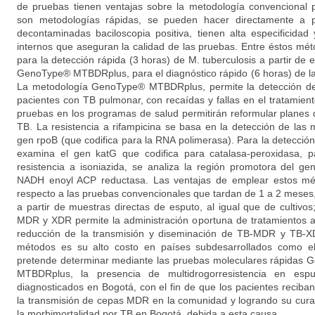
de pruebas tienen ventajas sobre la metodología convencional p
son metodologías rápidas, se pueden hacer directamente a p
decontaminadas baciloscopia positiva, tienen alta especificidad 
internos que aseguran la calidad de las pruebas. Entre éstos m
para la detección rápida (3 horas) de M. tuberculosis a partir de e
GenoType® MTBDRplus, para el diagnóstico rápido (6 horas) de la
La metodología GenoType® MTBDRplus, permite la detección de
pacientes con TB pulmonar, con recaídas y fallas en el tratamien
pruebas en los programas de salud permitirán reformular planes d
TB. La resistencia a rifampicina se basa en la detección de las
gen rpoB (que codifica para la RNA polimerasa). Para la detección 
examina el gen katG que codifica para catalasa-peroxidasa, p
resistencia a isoniazida, se analiza la región promotora del g
NADH enoyl ACP reductasa. Las ventajas de emplear estos mé
respecto a las pruebas convencionales que tardan de 1 a 2 meses, e
a partir de muestras directas de esputo, al igual que de cultivo
MDR y XDR permite la administración oportuna de tratamientos a
reducción de la transmisión y diseminación de TB-MDR y TB-XD
métodos es su alto costo en países subdesarrollados como el 
pretende determinar mediante las pruebas moleculares rápida
MTBDRplus, la presencia de multidrogorresistencia en esput
diagnosticados en Bogotá, con el fin de que los pacientes reciba
la transmisión de cepas MDR en la comunidad y logrando su curaci
la morbimortalidad por TB en Bogotá, debida a esta causa.