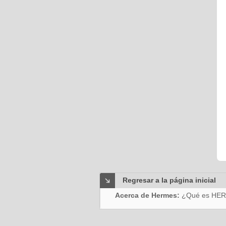
Regresar a la página inicial
Acerca de Hermes:
¿Qué es HE