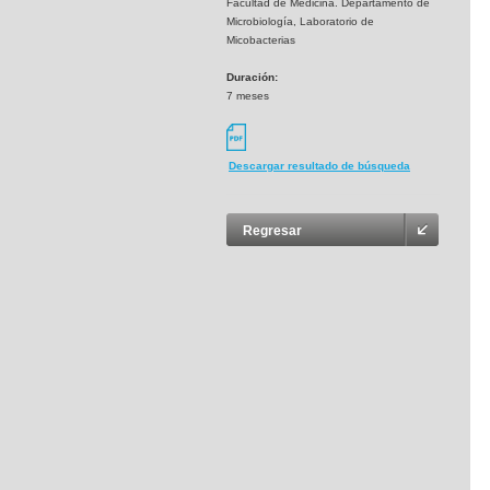
Facultad de Medicina. Departamento de
Microbiología, Laboratorio de
Micobacterias
Duración:
7 meses
Descargar resultado de búsqueda
Regresar