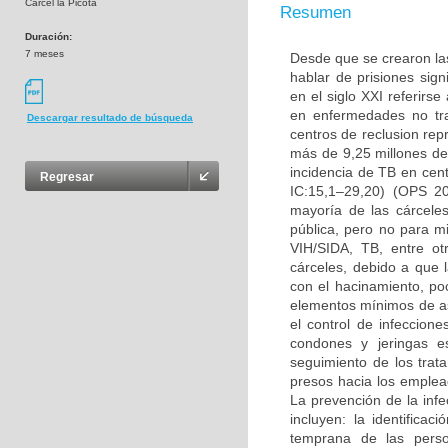
Cárcel la Picota
Resumen
Duración:
7 meses
Desde que se crearon las
hablar de prisiones sig
en el siglo XXI referirs
en enfermedades no tran
Descargar resultado de búsqueda
centros de reclusion re
más de 9,25 millones de
incidencia de TB en cen
Regresar
IC:15,1–29,20) (OPS 20
mayoría de las cárcele
pública, pero no para m
VIH/SIDA, TB, entre o
cárceles, debido a que 
con el hacinamiento, poc
elementos mínimos de as
el control de infeccion
condones y jeringas es
seguimiento de los trat
presos hacia los empleado
La prevención de la infe
incluyen: la identifica
temprana de las person