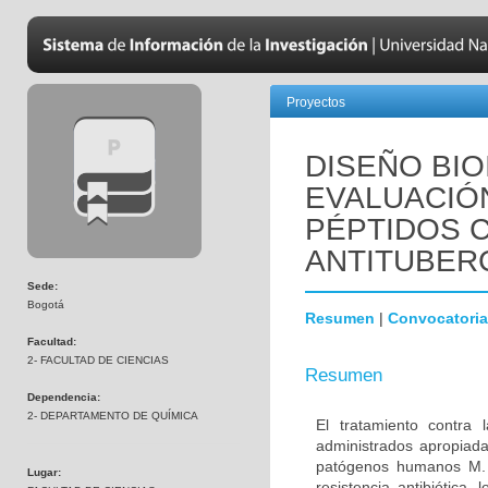
Proyectos
DISEÑO BIO
EVALUACIÓN
PÉPTIDOS C
ANTITUBER
Sede:
Bogotá
Resumen
|
Convocatoria
Facultad:
2- FACULTAD DE CIENCIAS
Resumen
Dependencia:
2- DEPARTAMENTO DE QUÍMICA
El tratamiento contra
administrados apropiada
patógenos humanos M. t
Lugar:
resistencia antibiótica