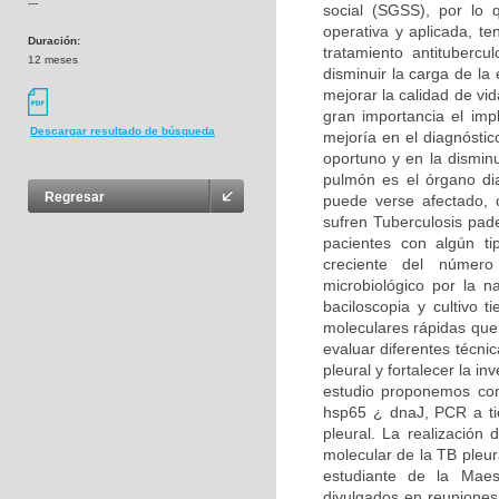
---
social (SGSS), por lo 
operativa y aplicada, t
Duración:
tratamiento antituberc
12 meses
disminuir la carga de la
mejorar la calidad de vid
gran importancia el imp
Descargar resultado de búsqueda
mejoría en el diagnóstic
oportuno y en la dismin
pulmón es el órgano dia
Regresar
puede verse afectado,
sufren Tuberculosis pad
pacientes con algún t
creciente del número 
microbiológico por la 
baciloscopia y cultivo 
moleculares rápidas que 
evaluar diferentes técni
pleural y fortalecer la in
estudio proponemos com
hsp65 ¿ dnaJ, PCR a ti
pleural. La realización 
molecular de la TB pleur
estudiante de la Maest
divulgados en reuniones