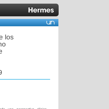
e los
no
e
9