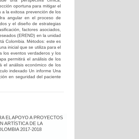
sde una perspectiva clínica,
ección oportuna para mitigar el
 a la exitosa prevención de los
edra angular en el proceso de
dos y el diseño de estrategias
sificación, factores asociados,
 deseados (EREND) en la unidad
otá Colombia. Mètodos: este es
a inicial que se utiliza para el
 los eventos verdaderos y los
apa permitirá el análisis de los
á el análisis económico de los
iculo indexado Un informe Una
ción en seguridad del paciente
RA EL APOYO A PROYECTOS
N ARTÍSTICA DE LA
LOMBIA 2017-2018