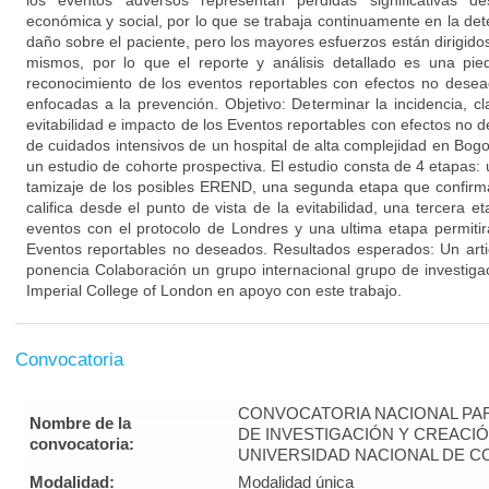
los eventos adversos representan pérdidas significativas de
económica y social, por lo que se trabaja continuamente en la det
daño sobre el paciente, pero los mayores esfuerzos están dirigidos
mismos, por lo que el reporte y análisis detallado es una pi
reconocimiento de los eventos reportables con efectos no desea
enfocadas a la prevención. Objetivo: Determinar la incidencia, cla
evitabilidad e impacto de los Eventos reportables con efectos no
de cuidados intensivos de un hospital de alta complejidad en Bog
un estudio de cohorte prospectiva. El estudio consta de 4 etapas: un
tamizaje de los posibles EREND, una segunda etapa que confirma
califica desde el punto de vista de la evitabilidad, una tercera et
eventos con el protocolo de Londres y una ultima etapa permitir
Eventos reportables no deseados. Resultados esperados: Un art
ponencia Colaboración un grupo internacional grupo de investiga
Imperial College of London en apoyo con este trabajo.
Convocatoria
CONVOCATORIA NACIONAL PA
Nombre de la
DE INVESTIGACIÓN Y CREACIÓ
convocatoria:
UNIVERSIDAD NACIONAL DE CO
Modalidad:
Modalidad única