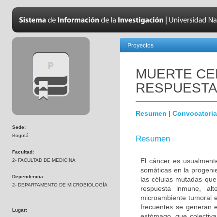
Proyectos
MUERTE CE
RESPUESTA
Resumen
|
Convocatoria
Sede:
Bogotá
Resumen
Facultad:
El cáncer es usualment
2- FACULTAD DE MEDICINA
somáticas en la progenie
Dependencia:
las células mutadas que
2- DEPARTAMENTO DE MICROBIOLOGÍA
respuesta inmune, alte
microambiente tumoral e
frecuentes se generan en
Lugar:
estómago, que colectiv