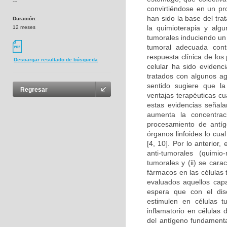
---
convirtiéndose en un pro
han sido la base del tr
Duración:
la quimioterapia y alg
12 meses
tumorales induciendo un 
tumoral adecuada cont
respuesta clínica de lo
Descargar resultado de búsqueda
celular ha sido eviden
tratados con algunos ag
sentido sugiere que la
Regresar
ventajas terapéuticas c
estas evidencias señala
aumenta la concentraci
procesamiento de antíge
órganos linfoides lo cua
[4, 10]. Por lo anterior
anti-tumorales (quimio
tumorales y (ii) se cara
fármacos en las células 
evaluados aquellos cap
espera que con el dise
estimulen en células 
inflamatorio en células
del antígeno fundamenta