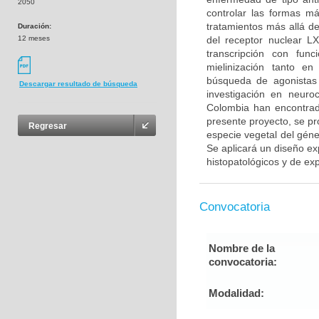
2050
controlar las formas m
tratamientos más allá d
Duración:
12 meses
del receptor nuclear L
transcripción con fun
mielinización tanto en
búsqueda de agonistas 
Descargar resultado de búsqueda
investigación en neuro
Colombia han encontrad
presente proyecto, se pr
Regresar
especie vegetal del gén
Se aplicará un diseño ex
histopatológicos y de exp
Convocatoria
Nombre de la
convocatoria:
Modalidad: