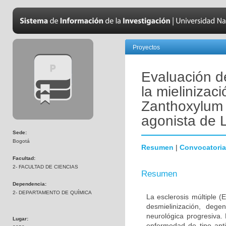
Proyectos
Evaluación de
la mielinizac
Zanthoxylum 
agonista de
Sede:
Bogotá
Resumen
|
Convocatoria
Facultad:
2- FACULTAD DE CIENCIAS
Resumen
Dependencia:
2- DEPARTAMENTO DE QUÍMICA
La esclerosis múltiple 
desmielinización, dege
neurológica progresiva.
Lugar:
enfermedad de tipo ant