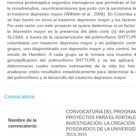
neurona postsináptica segundos mensajeros que permitirán el fu
la noradrenalina, neurotransmisores que junto con la serotonina t
el trastorno depresivo mayor (Wilhelm et al., 2006). En Colombia
se han hecho en torno al trastorno depresivo mayor y los factore
Por esta razón con este proyecto se quiere determinar si un factor 
la depresión mayor es la presencia del alelo corto (s) del pol
SLC6A4, a través de la caracterización del polimorfismo 5HTTLP
colombiana con trastorno depresivo mayor y en población cont
grupos, uno diagnosticado con depresión mayor y otro control, t
escala de Hamilton. A cada grupo se le tomara una muestra d
genotipificación del polimorfismo 5HTTLPR y se les aplicar
determinaran cuales eventos estresantes de la vida los han
analizaran estos resultados estadísticamente para determinar la c
del polimorfismo y el desarrollo del trastorno depresivo mayor.
Convocatoria
CONVOCATORIA DEL PROGRAM
PROYECTOS PARA EL FORTALE
Nombre de la
INVESTIGACIÓN, LA CREACIÓN
convocatoria:
POSGRADOS DE LA UNIVERSID
2013-2015