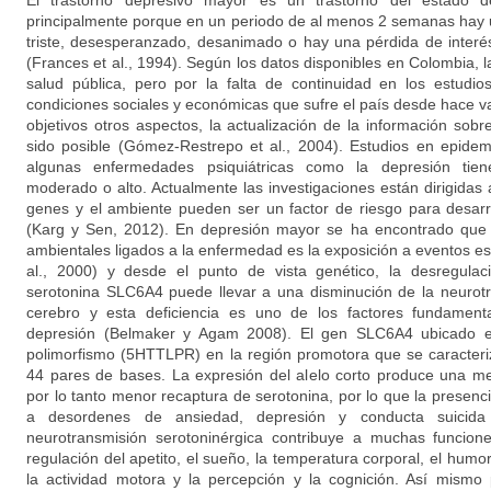
El trastorno depresivo mayor es un trastorno del estado 
principalmente porque en un periodo de al menos 2 semanas hay 
triste, desesperanzado, desanimado o hay una pérdida de interés
(Frances et al., 1994). Según los datos disponibles en Colombia,
salud pública, pero por la falta de continuidad en los estudi
condiciones sociales y económicas que sufre el país desde hace 
objetivos otros aspectos, la actualización de la información sob
sido posible (Gómez-Restrepo et al., 2004). Estudios en epid
algunas enfermedades psiquiátricas como la depresión tie
moderado o alto. Actualmente las investigaciones están dirigidas 
genes y el ambiente pueden ser un factor de riesgo para desar
(Karg y Sen, 2012). En depresión mayor se ha encontrado que 
ambientales ligados a la enfermedad es la exposición a eventos es
al., 2000) y desde el punto de vista genético, la desregulac
serotonina SLC6A4 puede llevar a una disminución de la neurotr
cerebro y esta deficiencia es uno de los factores fundamenta
depresión (Belmaker y Agam 2008). El gen SLC6A4 ubicado 
polimorfismo (5HTTLPR) en la región promotora que se caracteriz
44 pares de bases. La expresión del alelo corto produce una men
por lo tanto menor recaptura de serotonina, por lo que la presenc
a desordenes de ansiedad, depresión y conducta suicida (
neurotransmisión serotoninérgica contribuye a muchas funciones
regulación del apetito, el sueño, la temperatura corporal, el humor
la actividad motora y la percepción y la cognición. Así mismo