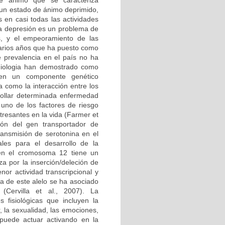
de ánimo que se caracteriza
un estado de ánimo deprimido,
 en casi todas las actividades
 la depresión es un problema de
os, y el empeoramiento de las
varios años que ha puesto como
re prevalencia en el país no ha
emiologia han demostrado como
nen un componente genético
a como la interacción entre los
rollar determinada enfermedad
uno de los factores de riesgo
tresantes en la vida (Farmer et
ión del gen transportador de
ansmisión de serotonina en el
les para el desarrollo de la
en el cromosoma 12 tiene un
a por la inserción/deleción de
or actividad transcripcional y
ia de este alelo se ha asociado
Cervilla et al., 2007). La
 fisiológicas que incluyen la
, la sexualidad, las emociones,
 puede actuar activando en la