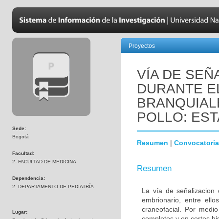
Proyectos
VÍA DE SEÑ
DURANTE E
BRANQUIAL
POLLO: EST
Sede:
Bogotá
Resumen
|
Convocatoria
Facultad:
2- FACULTAD DE MEDICINA
Resumen
Dependencia:
2- DEPARTAMENTO DE PEDIATRÍA
La vía de señalizacion 
embrionario, entre ello
craneofacial. Por medio
Lugar:
completos y en cortes hi