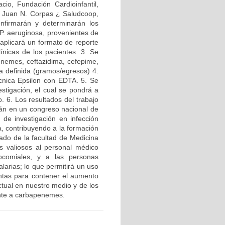
acio, Fundación Cardioinfantil,
ca Juan N. Corpas ¿ Saludcoop,
onfirmarán y determinarán los
 P. aeruginosa, provenientes de
e aplicará un formato de reporte
línicas de los pacientes. 3. Se
nemes, ceftazidima, cefepime,
ia definida (gramos/egresos) 4.
cnica Epsilon con EDTA. 5. Se
estigación, el cual se pondrá a
o. 6. Los resultados del trabajo
rán en un congreso nacional de
 de investigación en infección
a, contribuyendo a la formación
ado de la facultad de Medicina
s valiosos al personal médico
ocomiales, y a las personas
alarias; lo que permitirá un uso
entas para contener el aumento
ctual en nuestro medio y de los
ente a carbapenemes.