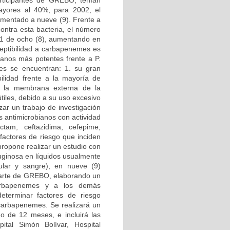
articipantes de GREBO, tenían
mayores al 40%, para 2002, el
umentado a nueve (9). Frente a
ontra esta bacteria, el número
001 de ocho (8), aumentando en
ceptibilidad a carbapenemes es
ianos más potentes frente a P.
ales se encuentran: 1. su gran
bilidad frente a la mayoría de
a la membrana externa de la
iles, debido a su uso excesivo
izar un trabajo de investigación
s antimicrobianos con actividad
actam, ceftazidima, cefepime,
 factores de riesgo que inciden
propone realizar un estudio con
ruginosa en líquidos usualmente
ticular y sangre), en nueve (9)
 parte de GREBO, elaborando un
 carbapenemes y a los demás
eterminar factores de riesgo
 carbapenemes. Se realizará un
do de 12 meses, e incluirá las
spital Simón Bolívar, Hospital