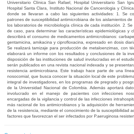
Universitario Clínica San Rafael, Hospital Universitario San Ign
Hospital Santa Clara, Instituto Nacional de Cancerologia y Clíni
donde se llevaran a cabo las siguientes actividades: 1. Se c
patrones de susceptibilidad antimicrobiana de los aislamientos de
los laboratorios de microbiología clínica de cada institución. 2. S
de caso, para determinar las características epidemiológicas y c
describirá el consumo de medicamentos antimicrobianos: carbape
gentamicina, amikacina y ciprofloxacina, expresado en dosis diar
Se realizará tamizaje para producción de metaloenzimas, con té
elaborará un informe con los resultados y conclusiones de la inv
disposición de las instituciones de salud involucradas en el estudi
serán publicados en una revista nacional indexada y se presenta
resistencia antimicrobiana. Este trabajo hace parte de una línea
nosocomial, que busca conocer la situación local de este problem
integral de investigadores, en los programas de pregrado y posgr
de la Universidad Nacional de Colombia. Además aportará dato
involucrado en el manejo de pacientes con infecciones nos
encargadas de la vigilancia y control de las infecciones intrahospit
más racional de los antimicrobianos y la adquisición de herrami
de la resistencia, mediante el conocimiento de la susceptibilidad a
factores que favorezcan el ser infectados por P.aeruginosa resist