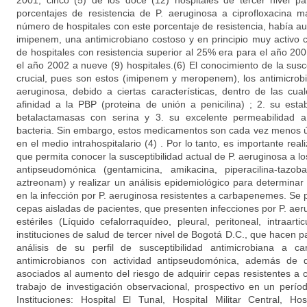
2001, cinco (5) de los doce (12) hospitales de tercer nivel p
porcentajes de resistencia de P. aeruginosa a ciprofloxacina 
número de hospitales con este porcentaje de resistencia, había a
imipenem, una antimicrobiano costoso y en principio muy activo c
de hospitales con resistencia superior al 25% era para el año 2
el año 2002 a nueve (9) hospitales.(6) El conocimiento de la sus
crucial, pues son estos (imipenem y meropenem), los antimicrob
aeruginosa, debido a ciertas características, dentro de las cu
afinidad a la PBP (proteina de unión a penicilina) ; 2. su esta
betalactamasas con serina y 3. su excelente permeabilidad 
bacteria. Sin embargo, estos medicamentos son cada vez menos út
en el medio intrahospitalario (4) . Por lo tanto, es importante real
que permita conocer la susceptibilidad actual de P. aeruginosa a lo
antipseudomónica (gentamicina, amikacina, piperacilina-tazob
aztreonam) y realizar un análisis epidemiológico para determinar
en la infección por P. aeruginosa resistentes a carbapenemes. Se 
cepas aisladas de pacientes, que presenten infecciones por P. ae
estériles (Líquido cefalorraquídeo, pleural, peritoneal, intraar
instituciones de salud de tercer nivel de Bogotá D.C., que hacen
análisis de su perfil de susceptibilidad antimicrobiana a
antimicrobianos con actividad antipseudomónica, además de d
asociados al aumento del riesgo de adquirir cepas resistentes a
trabajo de investigación observacional, prospectivo en un perío
Instituciones: Hospital El Tunal, Hospital Militar Central, Ho