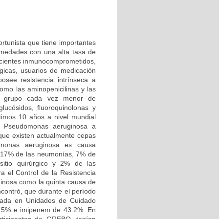
tunista que tiene importantes
ermedades con una alta tasa de
 pacientes inmunocomprometidos,
icas, usuarios de medicación
osee resistencia intrínseca a
como las aminopenicilinas y las
un grupo cada vez menor de
lucósidos, fluoroquinolonas y
ltimos 10 años a nivel mundial
e Pseudomonas aeruginosa a
 que existen actualmente cepas
domonas aeruginosa es causa
ca 17% de las neumonías, 7% de
sitio quirúrgico y 2% de las
a el Control de la Resistencia
inosa como la quinta causa de
contró, que durante el período
islada en Unidades de Cuidado
58.5% e imipenem de 43.2%. En