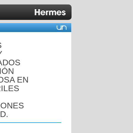
S
Y
ADOS
IÓN
OSA EN
ILES
IONES
D.