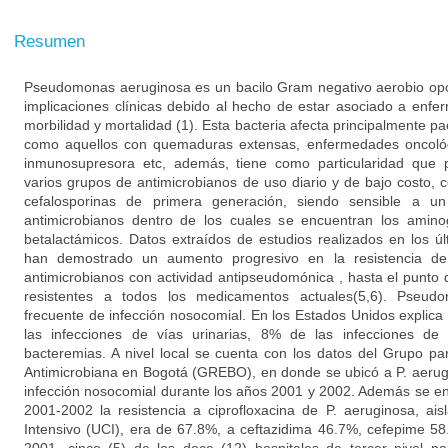
Resumen
Pseudomonas aeruginosa es un bacilo Gram negativo aerobio opor
implicaciones clínicas debido al hecho de estar asociado a enf
morbilidad y mortalidad (1). Esta bacteria afecta principalmente
como aquellos con quemaduras extensas, enfermedades oncológ
inmunosupresora etc, además, tiene como particularidad que p
varios grupos de antimicrobianos de uso diario y de bajo costo, 
cefalosporinas de primera generación, siendo sensible a 
antimicrobianos dentro de los cuales se encuentran los aminog
betalactámicos. Datos extraídos de estudios realizados en los ú
han demostrado un aumento progresivo en la resistencia d
antimicrobianos con actividad antipseudomónica , hasta el punto
resistentes a todos los medicamentos actuales(5,6). Pseu
frecuente de infección nosocomial. En los Estados Unidos expli
las infecciones de vías urinarias, 8% de las infecciones de 
bacteremias. A nivel local se cuenta con los datos del Grupo par
Antimicrobiana en Bogotá (GREBO), en donde se ubicó a P. aerug
infección nosocomial durante los años 2001 y 2002. Además se en
2001-2002 la resistencia a ciprofloxacina de P. aeruginosa, a
Intensivo (UCI), era de 67.8%, a ceftazidima 46.7%, cefepime 