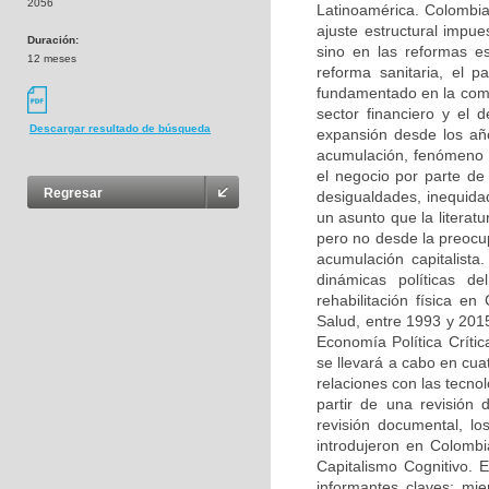
2056
Latinoamérica. Colombia
ajuste estructural impue
Duración:
sino en las reformas e
12 meses
reforma sanitaria, el 
fundamentado en la compe
sector financiero y el 
Descargar resultado de búsqueda
expansión desde los añ
acumulación, fenómeno a
el negocio por parte de
Regresar
desigualdades, inequidad
un asunto que la literat
pero no desde la preocup
acumulación capitalista
dinámicas políticas d
rehabilitación física e
Salud, entre 1993 y 2015
Economía Política Crític
se llevará a cabo en cua
relaciones con las tecnol
partir de una revisión
revisión documental, lo
introdujeron en Colombi
Capitalismo Cognitivo. E
informantes claves; mie