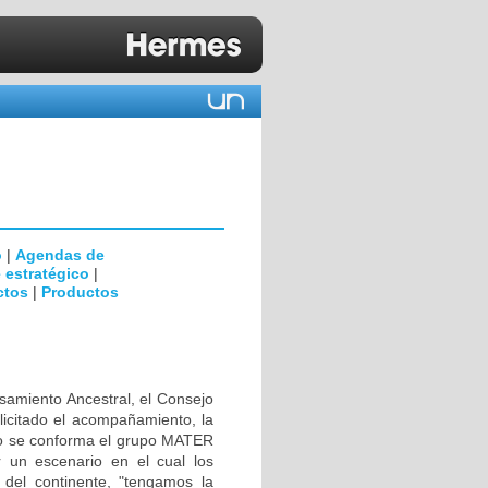
o
|
Agendas de
 estratégico
|
ctos
|
Productos
nsamiento Ancestral, el Consejo
licitado el acompañamiento, la
o se conforma el grupo MATER
n escenario en el cual los
 del continente, "tengamos la