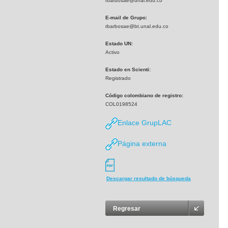
rbarbosae@unal.edu.co
E-mail de Grupo:
rbarbosae@bt.unal.edu.co
Estado UN:
Activo
Estado en Scienti:
Registrado
Código colombiano de registro:
COL0198524
Enlace GrupLAC
Página externa
Descargar resultado de búsqueda
Regresar