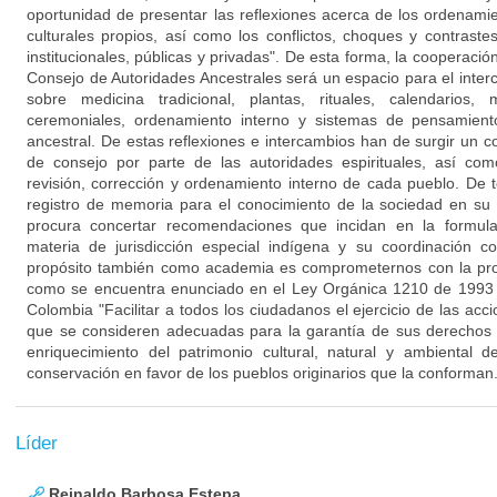
oportunidad de presentar las reflexiones acerca de los ordenamien
culturales propios, así como los conflictos, choques y contraste
institucionales, públicas y privadas". De esta forma, la cooperació
Consejo de Autoridades Ancestrales será un espacio para el inter
sobre medicina tradicional, plantas, rituales, calendarios, 
ceremoniales, ordenamiento interno y sistemas de pensamiento 
ancestral. De estas reflexiones e intercambios han de surgir un 
de consejo por parte de las autoridades espirituales, así como
revisión, corrección y ordenamiento interno de cada pueblo. De 
registro de memoria para el conocimiento de la sociedad en s
procura concertar recomendaciones que incidan en la formulac
materia de jurisdicción especial indígena y su coordinación 
propósito también como academia es comprometernos con la prote
como se encuentra enunciado en el Ley Orgánica 1210 de 1993 
Colombia "Facilitar a todos los ciudadanos el ejercicio de las acci
que se consideren adecuadas para la garantía de sus derechos e
enriquecimiento del patrimonio cultural, natural y ambiental d
conservación en favor de los pueblos originarios que la conforman
Líder
Reinaldo Barbosa Estepa