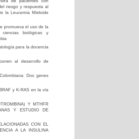
stra de pacientes con
el riesgo y respuesta al
de la Leucemia Mieloide
e promueva el uso de la
 ciencias biológicas y
mbia
ología para la docencia
ponen al desarrollo de
Colombiana: Dos genes
 BRAF y K-RAS en la vía
OTROMBINA) Y MTHFR
ANAS Y ESTUDIO DE
ELACIONADAS CON EL
NCIA A LA INSULINA