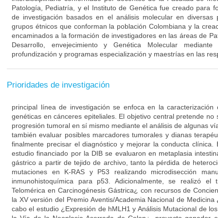
Patología, Pediatría, y el Instituto de Genética fue creado para f
de investigación basados en el análisis molecular en diversas 
grupos étnicos que conforman la población Colombiana y la cre
encaminados a la formación de investigadores en las áreas de Pat
Desarrollo, envejecimiento y Genética Molecular mediante
profundización y programas especialización y maestrías en las resp
Prioridades de investigación
principal línea de investigación se enfoca en la caracterización 
genéticas en cánceres epiteliales. El objetivo central pretende n
progresión tumoral en sí mismo mediante el análisis de algunas ví
también evaluar posibles marcadores tumorales y dianas terapéu
finalmente precisar el diagnóstico y mejorar la conducta clínica
estudio financiado por la DIB se evaluaron en metaplasia intesti
gástrico a partir de tejido de archivo, tanto la pérdida de hete
mutaciones en K-RAS y P53 realizando microdisección ma
inmunohistoquímica para p53. Adicionalmente, se realizó el t
Telomérica en Carcinogénesis Gástrica¿ con recursos de Concien
la XV versión del Premio Aventis/Academia Nacional de Medicina 
cabo el estudio ¿Expresión de hMLH1 y Análisis Mutacional de 