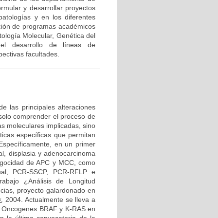
ormular y desarrollar proyectos
patologías y en los diferentes
ación de programas académicos
ología Molecular, Genética del
 el desarrollo de líneas de
ectivas facultades.
de las principales alteraciones
o solo comprender el proceso de
as moleculares implicadas, sino
ticas específicas que permitan
. Específicamente, en un primer
nal, displasia y adenocarcinoma
rocigocidad de APC y MCC, como
nual, PCR-SSCP, PCR-RFLP e
rabajo ¿Análisis de Longitud
cias, proyecto galardonado en
¿ 2004. Actualmente se lleva a
los Oncogenes BRAF y K-RAS en