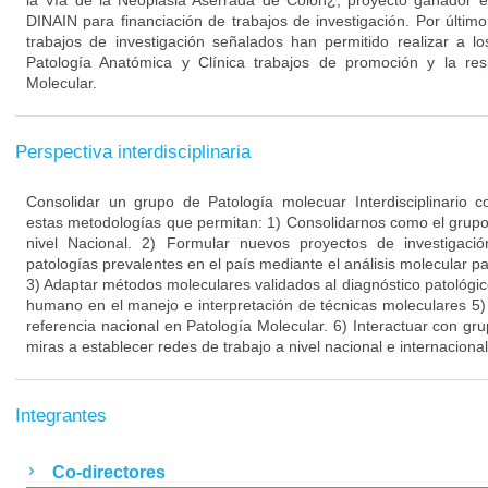
la Vía de la Neoplasia Aserrada de Colon¿, proyecto ganador en
DINAIN para financiación de trabajos de investigación. Por últim
trabajos de investigación señalados han permitido realizar a l
Patología Anatómica y Clínica trabajos de promoción y la res
Molecular.
Perspectiva interdisciplinaria
Consolidar un grupo de Patología molecuar Interdisciplinario
estas metodologías que permitan: 1) Consolidarnos como el grupo 
nivel Nacional. 2) Formular nuevos proyectos de investigac
patologías prevalentes en el país mediante el análisis molecular pa
3) Adaptar métodos moleculares validados al diagnóstico patológic
humano en el manejo e interpretación de técnicas moleculares 5
referencia nacional en Patología Molecular. 6) Interactuar con gru
miras a establecer redes de trabajo a nivel nacional e internacional
Integrantes
Co-directores