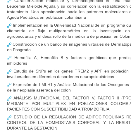
Caracterización molecular y farmacogenética en una mue
Leucemia Mieloide Aguda y su correlación con la estratificación d
tratamiento. Una aproximación hacia los patrones moleculares 
Aguda Pediátrica en población colombiana
Implementación en la Universidad Nacional de un programa qu
citometría de flujo multiparamétrica en la investigacin en
agropecuarias y el desarrollo de la medicina de precisión en Colo
Construcción de un banco de imágenes virtuales de Dermatopat
en Posgrado
Hemofilia A, Hemofilia B y factores genéticos que predis
inhibidores
Estudio de SNPs en los genes TREM2 y APP en población 
involucrados en diferentes desordenes neuropsiquiátricos.
Expresión de hMLH1 y Análisis Mutacional de los Oncogenes
de la neoplasia aserrada del colon
ANÁLISIS MUTACIONAL DEL FACTOR V, FACTOR II (PR
MEDIANTE PCR MULTIPLEX EN POBLACIONES COLOMBI
PACIENTES CON SUSCEPTIBILIDAD A TROMBOFILIA
ESTUDIO DE LA REGULACIÓN DE ADIPOCITOQUINAS R
CONTROL DE LA HOMEOSTASIS CORPORAL Y LA RESISTE
DURANTE LA GESTACIÓN