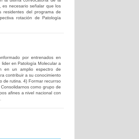
 la última convocatoria de la
o, es necesario señalar que los
os residentes del programa de
pectiva rotación de Patología
 conformado por entrenados en
lider en Patología Molecular a
ión en un amplio espectro de
ra contribuir a su conocimiento
o de rutina. 4) Formar recurrso
) Consolidarnos como grupo de
pos afines a nivel nacional con
.