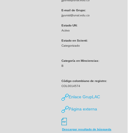
jjyunisl@unal.edu.co
E-mail de Grupo:
jjyunisl@unal.edu.co
Estado UN:
Activo
Estado en Scienti:
Categorizado
Categoría en Minciencias:
B
Código colombiano de registro:
COL0014574
Enlace GrupLAC
Página externa
Descargar resultado de búsqueda