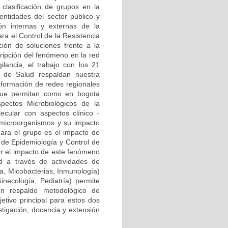
clasificación de grupos en la
ntidades del sector público y
ión internas y externas de la
ra el Control de la Resistencia
ión de soluciones frente a la
cripción del fenómeno en la red
ilancia, el trabajo con los 21
al de Salud respaldan nuestra
onformación de redes regionales
) que permitan como en bogota
pectos Microbiológicos de la
ecular con aspectos clínico -
 microorganismos y su impacto
para el grupo es el impacto de
a de Epidemiología y Control de
zar el impacto de este fenómeno
d a través de actividades de
ía, Micobacterias, Inmunología)
Ginecología, Pediatría) permite
n respaldo metodológico de
etivo principal para estos dos
stigación, docencia y extensión