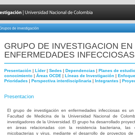
Grupos de investigación
GRUPO DE INVESTIGACION EN
ENFERMEDADES INFECCIOSAS
Presentación
|
Líder
|
Sedes
|
Dependencias
|
Planes de estudi
conocimiento
|
Áreas OCDE
|
Líneas de Investigación
|
Enfoque
Prioridades
|
Perspectiva interdisciplinaria
|
Integrantes
|
Proye
Presentacion
El grupo de investigación en enfermedades infecciosas es un g
Facultad de Medicina de la Universidad Nacional de Colomb
investigadores de la Universidad. El grupo ha desarrollado proyec
en áreas relacionadas con la resistencia bacteriana, las
micobacterias y virus, mediante el desarrollo de proyectos de 