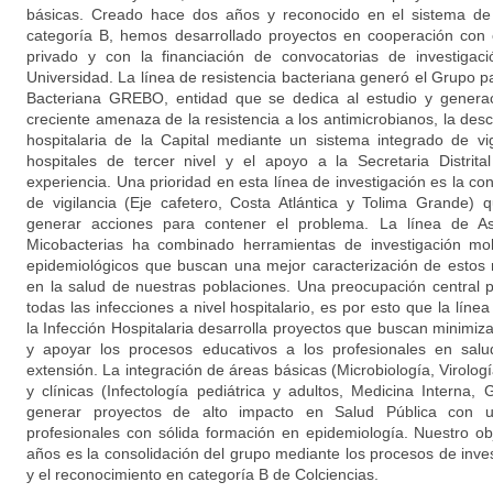
básicas. Creado hace dos años y reconocido en el sistema de 
categoría B, hemos desarrollado proyectos en cooperación con e
privado y con la financiación de convocatorias de investigac
Universidad. La línea de resistencia bacteriana generó el Grupo pa
Bacteriana GREBO, entidad que se dedica al estudio y generac
creciente amenaza de la resistencia a los antimicrobianos, la des
hospitalaria de la Capital mediante un sistema integrado de vig
hospitales de tercer nivel y el apoyo a la Secretaria Distrit
experiencia. Una prioridad en esta línea de investigación es la c
de vigilancia (Eje cafetero, Costa Atlántica y Tolima Grande
generar acciones para contener el problema. La línea de As
Micobacterias ha combinado herramientas de investigación mol
epidemiológicos que buscan una mejor caracterización de estos
en la salud de nuestras poblaciones. Una preocupación central 
todas las infecciones a nivel hospitalario, es por esto que la líne
la Infección Hospitalaria desarrolla proyectos que buscan minimi
y apoyar los procesos educativos a los profesionales en salu
extensión. La integración de áreas básicas (Microbiología, Virolog
y clínicas (Infectología pediátrica y adultos, Medicina Interna, 
generar proyectos de alto impacto en Salud Pública con u
profesionales con sólida formación en epidemiología. Nuestro obj
años es la consolidación del grupo mediante los procesos de inve
y el reconocimiento en categoría B de Colciencias.