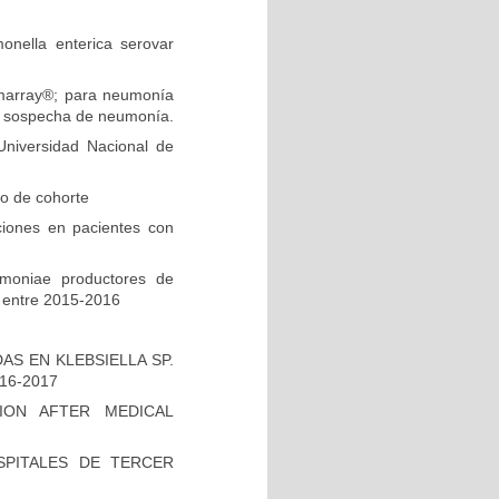
onella enterica serovar
ilmarray®; para neumonía
on sospecha de neumonía.
niversidad Nacional de
io de cohorte
ciones en pacientes con
umoniae productores de
 entre 2015-2016
S EN KLEBSIELLA SP.
16-2017
ION AFTER MEDICAL
PITALES DE TERCER