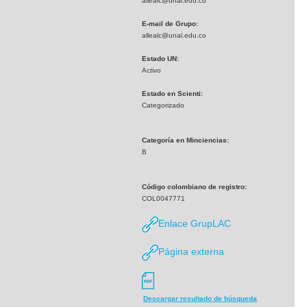
allealc@unal.edu.co
E-mail de Grupo:
allealc@unal.edu.co
Estado UN:
Activo
Estado en Scienti:
Categorizado
Categoría en Minciencias:
B
Código colombiano de registro:
COL0047771
Enlace GrupLAC
Página externa
Descargar resultado de búsqueda