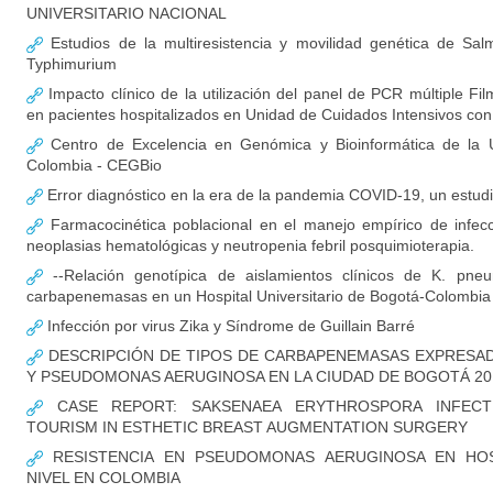
UNIVERSITARIO NACIONAL
Estudios de la multiresistencia y movilidad genética de Salm
Typhimurium
Impacto clínico de la utilización del panel de PCR múltiple F
en pacientes hospitalizados en Unidad de Cuidados Intensivos c
Centro de Excelencia en Genómica y Bioinformática de la U
Colombia - CEGBio
Error diagnóstico en la era de la pandemia COVID-19, un estud
Farmacocinética poblacional en el manejo empírico de infec
neoplasias hematológicas y neutropenia febril posquimioterapia.
--Relación genotípica de aislamientos clínicos de K. pne
carbapenemasas en un Hospital Universitario de Bogotá-Colombia
Infección por virus Zika y Síndrome de Guillain Barré
DESCRIPCIÓN DE TIPOS DE CARBAPENEMASAS EXPRESADA
Y PSEUDOMONAS AERUGINOSA EN LA CIUDAD DE BOGOTÁ 20
CASE REPORT: SAKSENAEA ERYTHROSPORA INFECT
TOURISM IN ESTHETIC BREAST AUGMENTATION SURGERY
RESISTENCIA EN PSEUDOMONAS AERUGINOSA EN HOS
NIVEL EN COLOMBIA