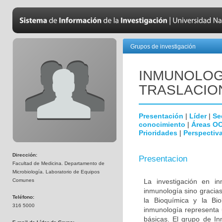
Grupos de investigación
INMUNOLOGÍ
TRASLACIO
Presentación
|
Líder
|
Se
conocimiento
|
Áreas O
Prioridades
|
Perspectiva
Dirección:
Presentacion
Facultad de Medicina. Departamento de
Microbiología. Laboratorio de Equipos
Comunes
La investigación en i
inmunología sino gracias
Teléfono:
la Bioquímica y la Biol
316 5000
inmunología representa u
básicas. El grupo de In