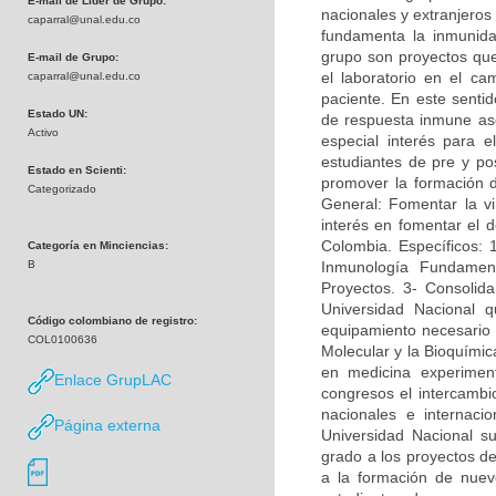
E-mail de Líder de Grupo:
nacionales y extranjeros
caparral@unal.edu.co
fundamenta la inmunidad
grupo son proyectos que 
E-mail de Grupo:
el laboratorio en el c
caparral@unal.edu.co
paciente. En este sentid
Estado UN:
de respuesta inmune asoc
Activo
especial interés para e
estudiantes de pre y po
Estado en Scienti:
promover la formación 
Categorizado
General: Fomentar la vi
interés en fomentar el d
Colombia. Específicos: 
Categoría en Minciencias:
B
Inmunología Fundamen
Proyectos. 3- Consolida
Universidad Nacional q
Código colombiano de registro:
equipamiento necesario p
COL0100636
Molecular y la Bioquímica
en medicina experimen
Enlace GrupLAC
congresos el intercambi
nacionales e internac
Página externa
Universidad Nacional su
grado a los proyectos de
a la formación de nuevo