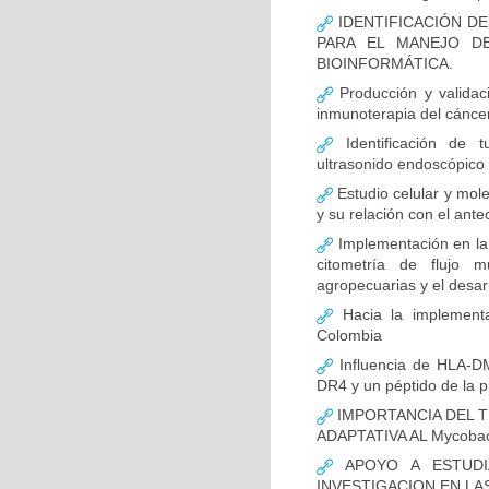
IDENTIFICACIÓN D
PARA EL MANEJO D
BIOINFORMÁTICA.
Producción y validac
inmunoterapia del cánce
Identificación de 
ultrasonido endoscópico
Estudio celular y mol
y su relación con el ante
Implementación en la
citometría de flujo m
agropecuarias y el desar
Hacia la implementa
Colombia
Influencia de HLA-DM
DR4 y un péptido de la p
IMPORTANCIA DEL T
ADAPTATIVA AL Mycobact
APOYO A ESTUDI
INVESTIGACION EN LA